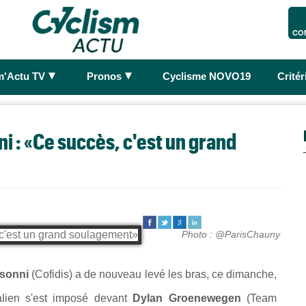
CO
►
►
m'Actu TV
Pronos
Cyclisme NOVO19
Crité
 : «Ce succès, c'est un grand
Photo : @ParisChauny
sonni
(Cofidis) a de nouveau levé les bras, ce dimanche,
talien s'est imposé devant
Dylan Groenewegen
(Team