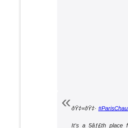
ðŸ‡«ðŸ‡·
#ParisChau
It's a 5âƒ£th place 