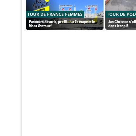
TOUR DE FRANCE FEMMES
TOUR DE PO
Parcours, favoris, profil… La 7e étape et le
Jan Christen s'off
Mont Ventoux !
dans le top 5