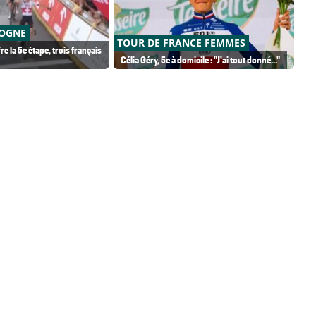
LOGNE
TO
TOUR DE FRANCE FEMMES
re la 5e étape, trois français
Le 
Célia Géry, 5e à domicile : "J'ai tout donné..."
for