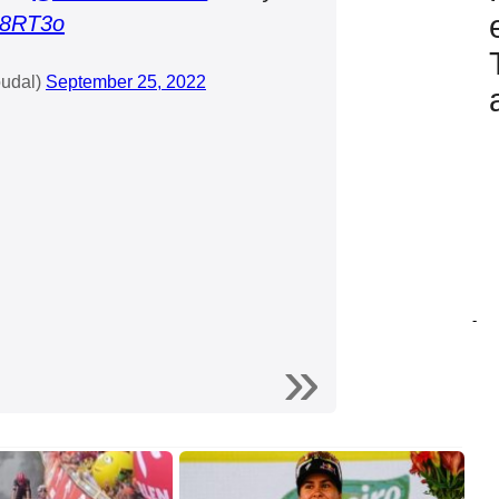
m8RT3o
oudal)
September 25, 2022
-