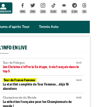
Menu
Facebook
Twitter
Instagram
Tik Tok
Youtube
Dailymotion
Threads
NNEXION
89k
29k
12k
6.5k
53k
1.5k
3k
riums d'après Tour
Tennis Actu
L'INFO EN LIVE
Tour de Pologne
16:33
Jan Christen s'offre la 5e étape, trois français dans le
top 5
Tour de France Femmes
16:24
La startlist complète du Tour Femmes... déjà 16
abandons
Championnats du Monde
16:05
La sélection française pour les Championnats du
monde !