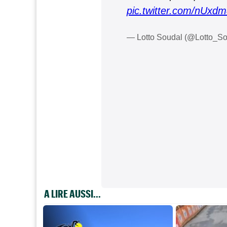
pic.twitter.com/nUxd
— Lotto Soudal (@Lotto_S
A LIRE AUSSI...