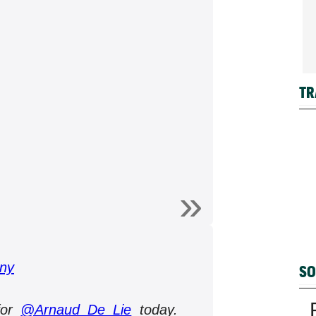
TR
ny
SO
for
@Arnaud_De_Lie
today.