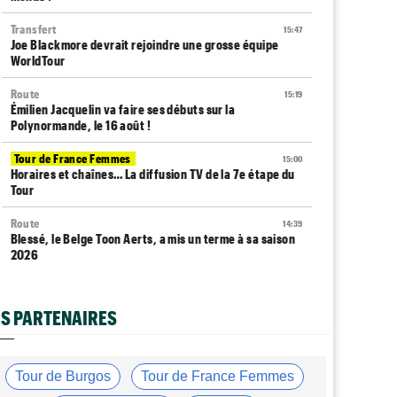
Transfert
15:47
Joe Blackmore devrait rejoindre une grosse équipe
WorldTour
Route
15:19
Émilien Jacquelin va faire ses débuts sur la
Polynormande, le 16 août !
Tour de France Femmes
15:00
Horaires et chaînes… La diffusion TV de la 7e étape du
Tour
Route
14:39
Blessé, le Belge Toon Aerts, a mis un terme à sa saison
2026
Transfert
14:19
Jakobsen réagit à son transfert : "J'ai encore de la
S PARTENAIRES
ressource"
Tour de France Femmes
13:52
Puck Pieterse : "Je vise le maillot à pois..."
Tour de Burgos
Tour de France Femmes