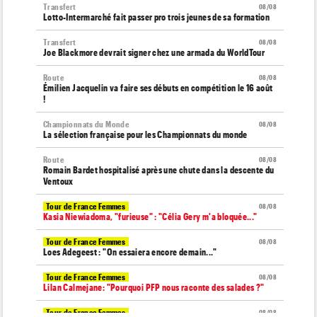
Transfert
08/08
Lotto-Intermarché fait passer pro trois jeunes de sa formation
Transfert
08/08
Joe Blackmore devrait signer chez une armada du WorldTour
Route
08/08
Émilien Jacquelin va faire ses débuts en compétition le 16 août
!
Championnats du Monde
08/08
La sélection française pour les Championnats du monde
Route
08/08
Romain Bardet hospitalisé après une chute dans la descente du
Ventoux
Tour de France Femmes
08/08
Kasia Niewiadoma, "furieuse" : "Célia Gery m'a bloquée..."
Tour de France Femmes
08/08
Loes Adegeest : "On essaiera encore demain..."
Tour de France Femmes
08/08
Lilan Calmejane: "Pourquoi PFP nous raconte des salades ?"
Tour de France Femmes
08/08