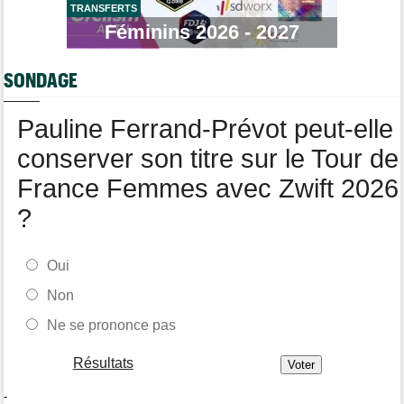
TRANSFERTS
Route
08/08
Robert Gesink : "Le cyclisme moderne est beaucoup plus
Féminins 2026 - 2027
propre..."
Tour de Pologne
08/08
SONDAGE
Joao Almeida a dû abandonner après une chute
Pauline Ferrand-Prévot peut-elle
conserver son titre sur le Tour de
France Femmes avec Zwift 2026
?
Oui
Non
Ne se prononce pas
Résultats
-