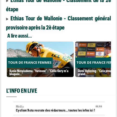
étape
Ethias Tour de Wallonie - Classement général
provisoire après la 2è étape
A lire aussi...
TOUR DE FRANCE FEMMES
TOUR DE FRANCE FEMM
Kasia Niewiadoma, "furieuse" : "Célia Gery m'a
Demi Vollering : "Cela prouve q
bloquée..."
grand..."
L'INFO EN LIVE
Média
08/08
Cyclism’Actu recrute des rédacteurs… toutes les infos ici !