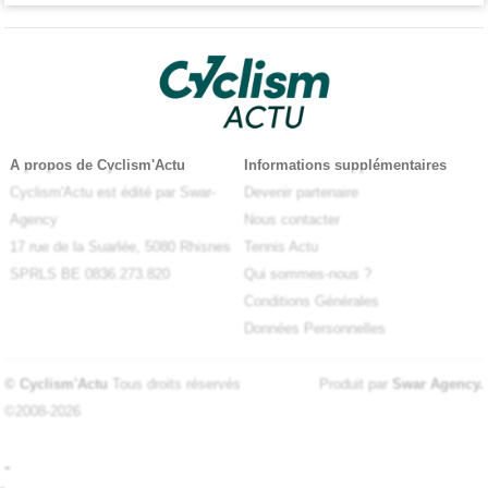
A propos de Cyclism'Actu
Informations supplémentaires
Cyclism'Actu est édité par Swar-
Devenir partenaire
Agency
Nous contacter
17 rue de la Suarlée, 5080 Rhisnes
Tennis Actu
SPRLS BE 0836.273.820
Qui sommes-nous ?
Conditions Générales
Données Personnelles
© Cyclism'Actu
Tous droits réservés
Produit par
Swar Agency
.
©2008-2026
-
-