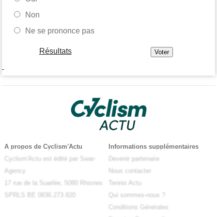
Non
Ne se prononce pas
Résultats
-
A propos de Cyclism'Actu
Informations supplémentaires
Cyclism'Actu est édité par Swar-
Devenir partenaire
Agency
Nous contacter
17 rue de la Suarlée, 5080 Rhisnes
Tennis Actu
SPRLS BE 0836.273.820
Qui sommes-nous ?
Conditions Générales