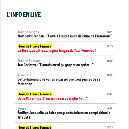
L'INFO EN LIVE
Tour de Burgos
12:24
Matthew Brennan : "J'avais l'impression de cuire de l'intérieur"
Tour de France Femmes
12:05
La 8e étape à Nice… la plus longue du Tour Femmes !
Tour de Pologne
11:50
Jan Christen : "J'aurais aussi pu gagner au sprint..."
Transfert
11:28
Lotto-Intermarché va faire passer pro trois jeunes de sa
formation
Tour de France Femmes
11:04
Demi Vollering : "J'aurais dû essayer plus tôt..."
Route
10:56
Émilien Jacquelin va faire ses grands débuts en compétition le
16 août !
Tour de France Femmes
10:33