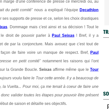
en marge d'une conférence de presse ce mercredi où, au
ait du petit comité
" nous a expliqué l'équipe
Decathlon
sir ses supports de presse et ce, selon les choix drastiques
ixas
. Dommage mais c'est ainsi et sa décision ! Tout le
TR
 le droit de pouvoir parler à
Paul Seixas
! Bref, il y a
et de par la conjoncture. Mais avouez que c'est tout de
açon de faire voire un manque de respect. Bref,
Paul
presse en petit comité
" notamment les raisons qui l'ont
 sur la Grande Boucle.
Seixas
affirme même que le
Tour
toujours voulu faire le Tour cette année. Il y a beaucoup de
 la Vuelta... Pour moi, ça me tenait à coeur de faire une
SO
 donc valider toutes les étapes pour pouvoir être présent
but de saison et détaille ses objectifs.