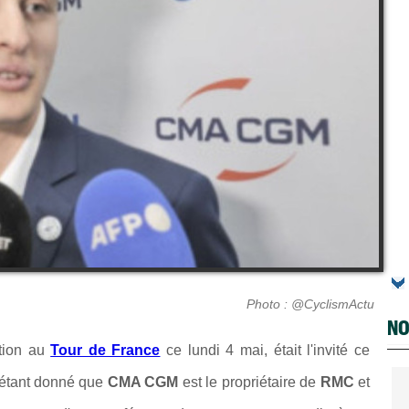
Photo : @CyclismActu
NO
ation au
Tour de France
ce lundi 4 mai, était l'invité ce
étant donné que
CMA CGM
est le propriétaire de
RMC
et