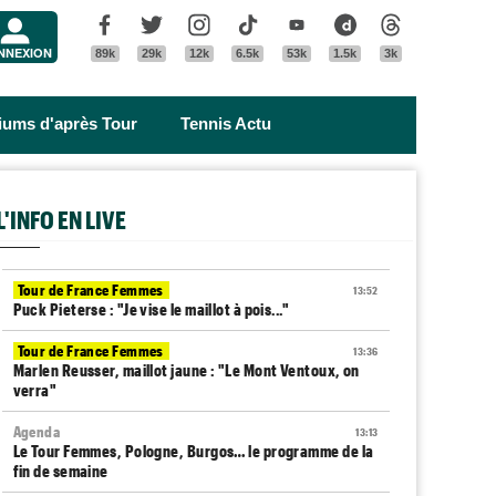
Menu
Facebook
Twitter
Instagram
Tik Tok
Youtube
Dailymotion
Threads
NNEXION
89k
29k
12k
6.5k
53k
1.5k
3k
riums d'après Tour
Tennis Actu
L'INFO EN LIVE
Tour de France Femmes
13:52
Puck Pieterse : "Je vise le maillot à pois..."
Tour de France Femmes
13:36
Marlen Reusser, maillot jaune : "Le Mont Ventoux, on
verra"
Agenda
13:13
Le Tour Femmes, Pologne, Burgos… le programme de la
fin de semaine