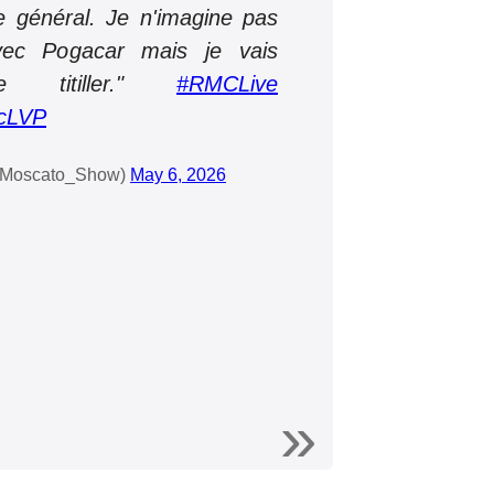
le général. Je n'imagine pas
ec Pogacar mais je vais
 titiller."
#RMCLive
jcLVP
@Moscato_Show)
May 6, 2026