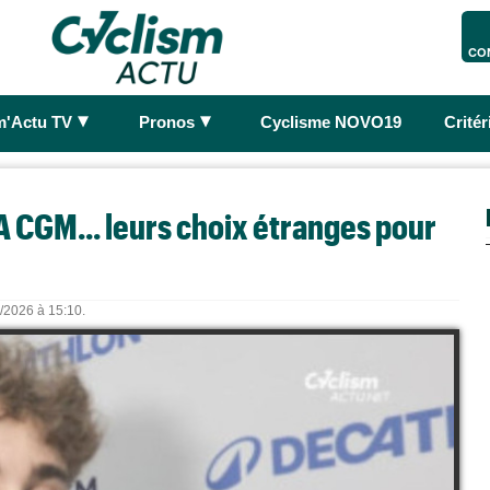
CO
►
►
m'Actu TV
Pronos
Cyclisme NOVO19
Crité
 CGM... leurs choix étranges pour
5/2026 à 15:10.