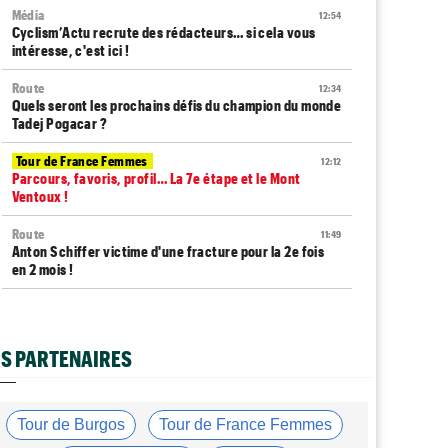
Média
12:54
Cyclism’Actu recrute des rédacteurs… si cela vous
intéresse, c'est ici !
Route
12:34
Quels seront les prochains défis du champion du monde
Tadej Pogacar ?
Tour de France Femmes
12:12
Parcours, favoris, profil… La 7e étape et le Mont
Ventoux !
Route
11:49
Anton Schiffer victime d'une fracture pour la 2e fois
en 2 mois !
Route
11:29
Gesink : "Quand j'ai intégré le peloton, le dopage était
monnaie courante"
S PARTENAIRES
Tour de France Femmes
11:12
Le Court-Pienaar : "J’étais à la limite de mes forces..."
Tour de Burgos
Tour de France Femmes
Tour d'Espagne
10:56