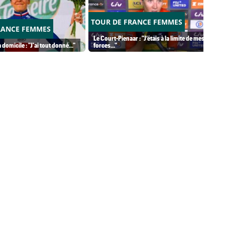
TOUR DE FRANCE FEMMES
RANCE FEMMES
Le Court-Pienaar : "J’étais à la limite de mes
 domicile : "J'ai tout donné..."
forces..."