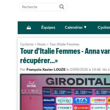
Recherche
Ok
⛰
►
Équipes
Calendrier
Cyclis
Cyclisme
>
Route
>
Tour d'Italie Femmes
Tour d'Italie Femmes - Anna va
récupérer...»
Par
François-Xavier LOUZE
le 03/06/2026 à 19:46.
Mis à