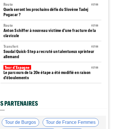
Route
07/08
Quels seront les prochains défis du Slovène Tadej
Pogacar ?
Route
07/08
Anton Schiffer à nouveau victime d'une fracture de la
clavicule
Transfert
07/08
Soudal Quick-Step a recruté un talentueux sprinteur
allemand
Tour d'Espagne
07/08
Le parcours de la 20e étape a été modifié en raison
d'éboulements
Média
07/08
Web-série : "Course toujours, dans les coulisses de la
FDJ United Series"
S PARTENAIRES
Route
07/08
Émilien Jacquelin va faire ses débuts en compétition le
16 août !
Tour de Burgos
Tour de France Femmes