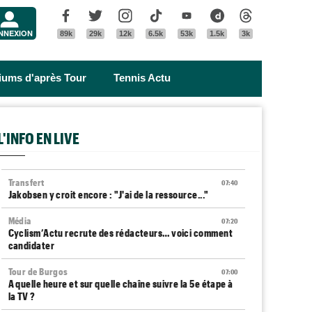
Menu
Facebook
Twitter
Instagram
Tik Tok
Youtube
Dailymotion
Threads
NNEXION
89k
29k
12k
6.5k
53k
1.5k
3k
riums d'après Tour
Tennis Actu
L'INFO EN LIVE
Transfert
07:40
Jakobsen y croit encore : "J'ai de la ressource..."
Média
07:20
Cyclism’Actu recrute des rédacteurs… voici comment
candidater
Tour de Burgos
07:00
A quelle heure et sur quelle chaîne suivre la 5e étape à
la TV ?