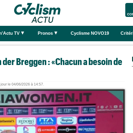
CO
►
►
m'Actu TV
Pronos
Cyclisme NOVO19
Crité
n der Breggen : «Chacun a besoin de
 jour le 04/06/2026 à 14:57.