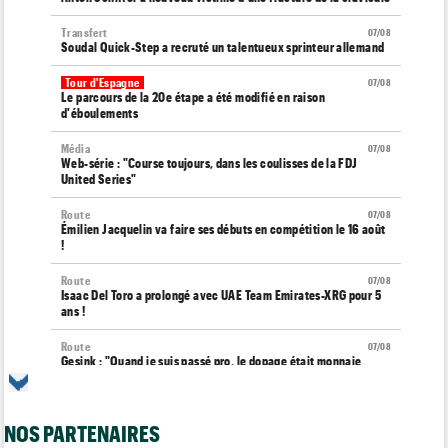
Transfert
07/08
Soudal Quick-Step a recruté un talentueux sprinteur allemand
Tour d'Espagne
07/08
Le parcours de la 20e étape a été modifié en raison
d'éboulements
Média
07/08
Web-série : "Course toujours, dans les coulisses de la FDJ
United Series"
Route
07/08
Émilien Jacquelin va faire ses débuts en compétition le 16 août
!
Route
07/08
Isaac Del Toro a prolongé avec UAE Team Emirates-XRG pour 5
ans !
Route
07/08
Gesink : "Quand je suis passé pro, le dopage était monnaie
courante"
Transfert
07/08
Le Mercato vélo est ouvert... toutes les dernières infos et
NOS PARTENAIRES
rumeurs