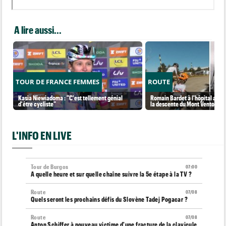
A lire aussi...
TOUR DE FRANCE FEMMES
ROUTE
Kasia Niewiadoma : "C'est tellement génial
Romain Bardet à l'hôpital aprè
d'être cycliste"
la descente du Mont Ventoux
L'INFO EN LIVE
Tour de Burgos
07:00
A quelle heure et sur quelle chaîne suivre la 5e étape à la TV ?
Route
07/08
Quels seront les prochains défis du Slovène Tadej Pogacar ?
Route
07/08
Anton Schiffer à nouveau victime d'une fracture de la clavicule