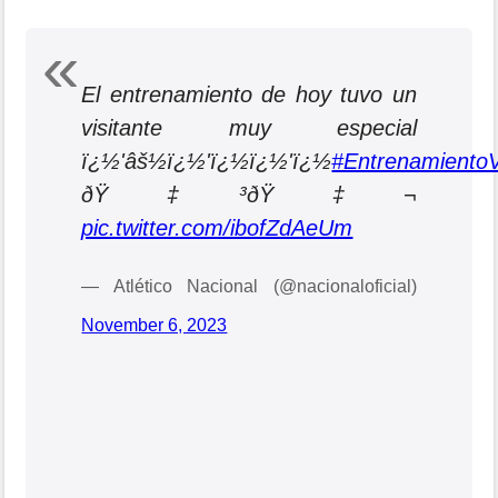
El entrenamiento de hoy tuvo un
visitante muy especial
ï¿½'âš½ï¿½'ï¿½ï¿½'ï¿½
#Entrenamiento
ðŸ‡³ðŸ‡¬
pic.twitter.com/ibofZdAeUm
— Atlético Nacional (@nacionaloficial)
November 6, 2023