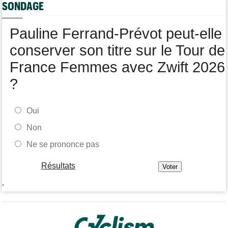
SONDAGE
Jan Christen : "J'ai dû me retenir pour ne pas attaquer trop tôt"
Tour de France Femmes
07/08
Pauline Ferrand-Prévot peut-elle
Kasia Niewiadoma fait coup double sur la 7e étape
conserver son titre sur le Tour de
France Femmes avec Zwift 2026
?
Oui
Non
Ne se prononce pas
Résultats
-