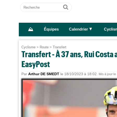
Recherche
Ok
⛰
►
Équipes
Calendrier
Cyclis
Cyclisme
>
Route
>
Transfert
Transfert - À 37 ans, Rui Costa 
EasyPost
Par
Arthur DE SMEDT
le 18/10/2023 à 18:02.
Mis à jour l