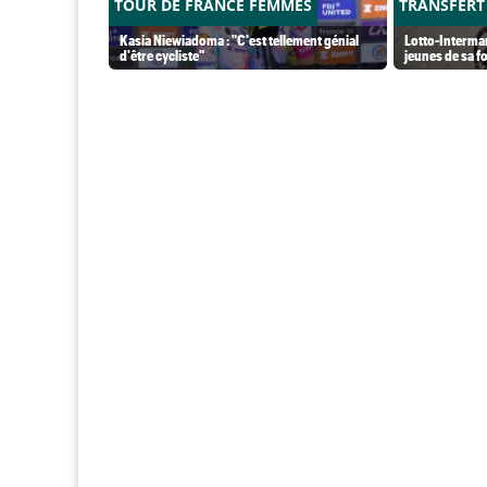
TOUR DE FRANCE FEMMES
TRANSFERT
Kasia Niewiadoma : "C'est tellement génial
Lotto-Intermar
d'être cycliste"
jeunes de sa f