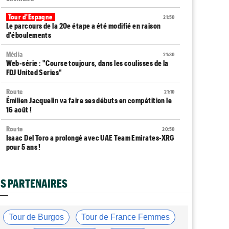
Tour d'Espagne
21:50
Le parcours de la 20e étape a été modifié en raison
d'éboulements
Média
21:30
Web-série : "Course toujours, dans les coulisses de la
FDJ United Series"
Route
21:10
Émilien Jacquelin va faire ses débuts en compétition le
16 août !
Route
20:50
Isaac Del Toro a prolongé avec UAE Team Emirates-XRG
pour 5 ans !
Route
20:30
Gesink : "Quand je suis passé pro, le dopage était
S PARTENAIRES
monnaie courante"
Transfert
20:12
Le Mercato vélo est ouvert... toutes les dernières infos
Tour de Burgos
Tour de France Femmes
et rumeurs