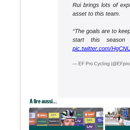
Rui brings lots of exp
asset to this team.
“The goals are to keep
start this season
pic.twitter.com/HgC
— EF Pro Cycling (@EFpro
A lire aussi...