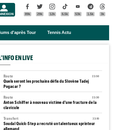
Menu
Facebook
Twitter
Instagram
Tik Tok
Youtube
Dailymotion
Threads
NNEXION
89k
29k
12k
6.5k
53k
1.5k
3k
riums d'après Tour
Tennis Actu
L'INFO EN LIVE
Route
22:50
Quels seront les prochains défis du Slovène Tadej
Pogacar ?
Route
22:30
Anton Schiffer à nouveau victime d'une fracture de la
clavicule
Transfert
22:10
Soudal Quick-Step a recruté un talentueux sprinteur
allemand