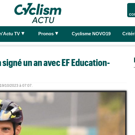
CO
►
►
m'Actu TV
Pronos
Cyclisme NOVO19
Crité
a signé un an avec EF Education-
e 19/10/2023 à 07:07.