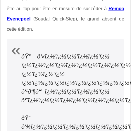
être au top pour être en mesure de succéder à
Remco
Evenepoel
(Soudal Quick-Step), le grand absent de
cette édition.
ðŸ‘‘ ð‘«ï¿½'ï¿½ï¿½'ï¿½ï¿½'ï¿½
ï¿½'ï¿½’ï¿½'ï¿½ï¿½'ï¿½ï¿½'ï¿½ï¿½'ï¿
ï¿½'ï¿½ï¿½'ï¿½
ï¿½'ï¿½ï¿½'ï¿½ï¿½'ï¿½ï¿½'ï¿½ï¿½'ï¿½
ð‘¹ð‘¶ð‘° ï¿½'ï¿½ï¿½'ï¿½ï¿½'ï¿½
ð‘¨ï¿½'ï¿½ï¿½'ï¿½ï¿½'ï¿½ï¿½'ï¿½ï¿½'
ðŸ‘‘
ð‘¾ï¿½'ï¿½ï¿½'ï¿½ï¿½'ï¿½ï¿½'ï¿½ï¿½'