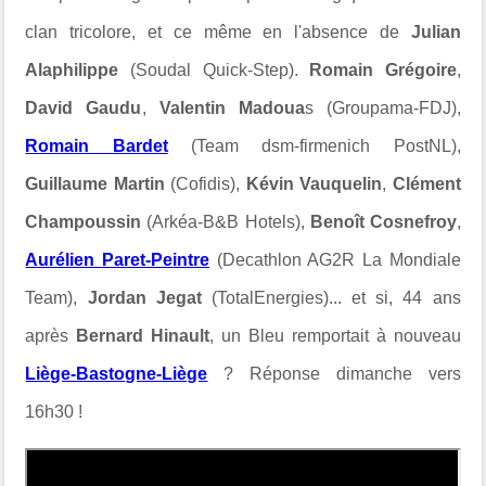
clan tricolore, et ce même en l'absence de
Julian
Alaphilippe
(Soudal Quick-Step).
Romain Grégoire
,
David Gaudu
,
Valentin Madoua
s (Groupama-FDJ),
Romain Bardet
(Team dsm-firmenich PostNL),
Guillaume Martin
(Cofidis),
Kévin Vauquelin
,
Clément
Champoussin
(Arkéa-B&B Hotels),
Benoît Cosnefroy
,
Aurélien Paret-Peintre
(Decathlon AG2R La Mondiale
Team),
Jordan Jegat
(TotalEnergies)... et si, 44 ans
après
Bernard Hinault
, un Bleu remportait à nouveau
Liège-Bastogne-Liège
? Réponse dimanche vers
16h30 !