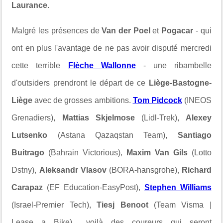
Laurance
.
Malgré les présences de
Van der Poel
et
Pogacar
- qui
ont en plus l'avantage de ne pas avoir disputé mercredi
cette terrible
Flèche Wallonne
- une ribambelle
d'outsiders prendront le départ de ce
Liège-Bastogne-
Liège
avec de grosses ambitions.
Tom Pidcock
(INEOS
Grenadiers),
Mattias Skjelmose
(Lidl-Trek),
Alexey
Lutsenko
(Astana Qazaqstan Team),
Santiago
Buitrago
(Bahrain Victorious),
Maxim Van Gils
(Lotto
Dstny),
Aleksandr Vlasov
(BORA-hansgrohe),
Richard
Carapaz
(EF Education-EasyPost),
Stephen Williams
(Israel-Premier Tech),
Tiesj Benoot
(Team Visma |
Lease a Bike)... voilà des coureurs qui seront