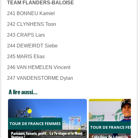
TEAM FLANDERS-BALOISE
241 BONNEU Kamiel
242 CLYNHENS Toon
243 CRAPS Lars
244 DEWEIRDT Siebe
245 MARIS Elias
246 VAN HEMELEN Vincent
247 VANDENSTORME Dylan
A lire aussi...
TOUR DE FRANCE FEMMES
TOUR DE FRANCE FEMM
Parcours, favoris, profil… La 7e étape et le Mont
Ventoux !
Célia Géry, 5e à domicile : "J'ai