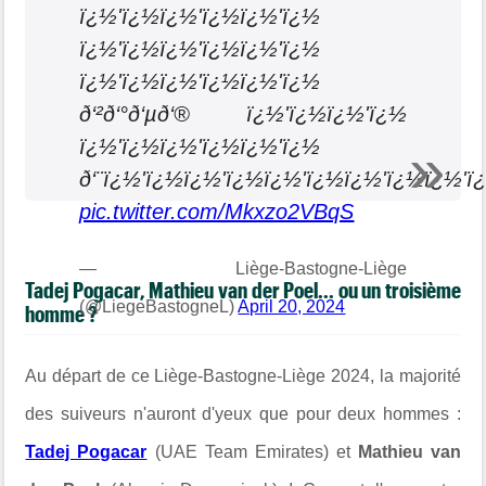
ï¿½'ï¿½ï¿½'ï¿½ï¿½'ï¿½
ï¿½'ï¿½ï¿½'ï¿½ï¿½'ï¿½
ï¿½'ï¿½ï¿½'ï¿½ï¿½'ï¿½
ð‘²ð‘°ð‘µð‘® ï¿½'ï¿½ï¿½'ï¿½
ï¿½'ï¿½ï¿½'ï¿½ï¿½'ï¿½
ð‘¨ï¿½'ï¿½ï¿½'ï¿½ï¿½'ï¿½ï¿½'ï¿½ï¿½'
pic.twitter.com/Mkxzo2VBqS
— Liège-Bastogne-Liège
Tadej Pogacar, Mathieu van der Poel... ou un troisième
(@LiegeBastogneL)
April 20, 2024
homme ?
Au départ de ce Liège-Bastogne-Liège 2024, la majorité
des suiveurs n'auront d'yeux que pour deux hommes :
Tadej Pogacar
(UAE Team Emirates) et
Mathieu van