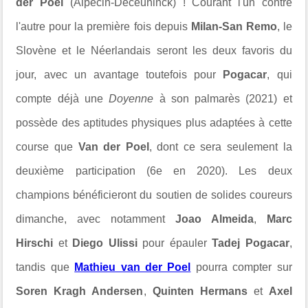
der Poel
(Alpecin-Deceuninck) ! Courant l'un contre
l'autre pour la première fois depuis
Milan-San Remo
, le
Slovène et le Néerlandais seront les deux favoris du
jour, avec un avantage toutefois pour
Pogacar
, qui
compte déjà une
Doyenne
à son palmarès (2021) et
possède des aptitudes physiques plus adaptées à cette
course que
Van der Poel
, dont ce sera seulement la
deuxième participation (6e en 2020). Les deux
champions bénéficieront du soutien de solides coureurs
dimanche, avec notamment
Joao Almeida
,
Marc
Hirschi
et
Diego Ulissi
pour épauler
Tadej Pogacar
,
tandis que
Mathieu van der Poel
pourra compter sur
Soren Kragh Andersen
,
Quinten Hermans
et
Axel