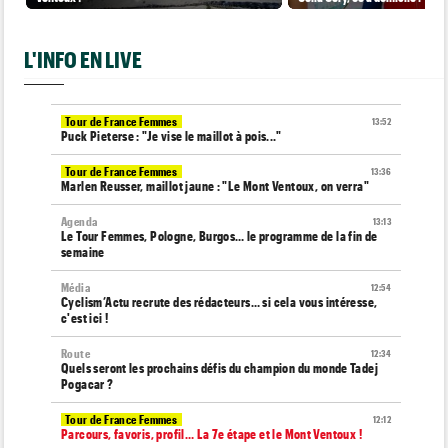
L'INFO EN LIVE
Tour de France Femmes
13:52
Puck Pieterse : "Je vise le maillot à pois..."
Tour de France Femmes
13:36
Marlen Reusser, maillot jaune : "Le Mont Ventoux, on verra"
Agenda
13:13
Le Tour Femmes, Pologne, Burgos… le programme de la fin de
semaine
Média
12:54
Cyclism’Actu recrute des rédacteurs… si cela vous intéresse,
c'est ici !
Route
12:34
Quels seront les prochains défis du champion du monde Tadej
Pogacar ?
Tour de France Femmes
12:12
Parcours, favoris, profil… La 7e étape et le Mont Ventoux !