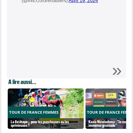
(@INEOSGrenadiers)
April 19, 2024
A lire aussi...
TOUR DE FRANCE FEMMES
TOUR DE FRANCE FEMM
La 8e étape… pour les puncheuses ou les
Kasia Niewiadoma : "Je ressens
sprinteuses ?
immense gratitude"