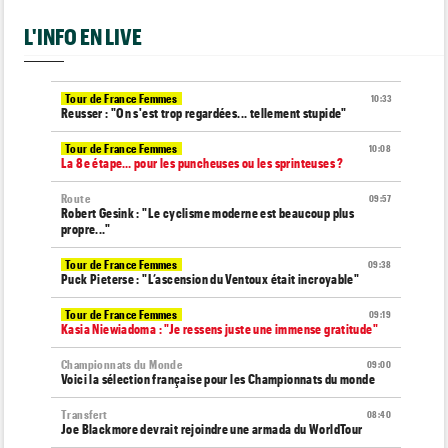
L'INFO EN LIVE
Tour de France Femmes
10:33
Reusser : "On s'est trop regardées... tellement stupide"
Tour de France Femmes
10:08
La 8e étape… pour les puncheuses ou les sprinteuses ?
Route
09:57
Robert Gesink : "Le cyclisme moderne est beaucoup plus
propre..."
Tour de France Femmes
09:38
Puck Pieterse : "L’ascension du Ventoux était incroyable"
Tour de France Femmes
09:19
Kasia Niewiadoma : "Je ressens juste une immense gratitude"
Championnats du Monde
09:00
Voici la sélection française pour les Championnats du monde
Transfert
08:40
Joe Blackmore devrait rejoindre une armada du WorldTour