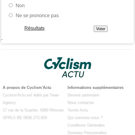
Non
Ne se prononce pas
Résultats
-
A propos de Cyclism'Actu
Informations supplémentaires
Cyclism'Actu est édité par Swar-
Devenir partenaire
Agency
Nous contacter
17 rue de la Suarlée, 5080 Rhisnes
Tennis Actu
SPRLS BE 0836.273.820
Qui sommes-nous ?
Conditions Générales
Données Personnelles