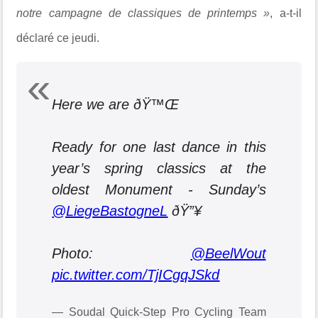
notre campagne de classiques de printemps »
, a-t-il
déclaré ce jeudi.
Here we are ðŸ™Œ
Ready for one last dance in this
year’s spring classics at the
oldest Monument - Sunday’s
@LiegeBastogneL
ðŸ”¥
Photo:
@BeelWout
pic.twitter.com/TjICgqJSkd
— Soudal Quick-Step Pro Cycling Team