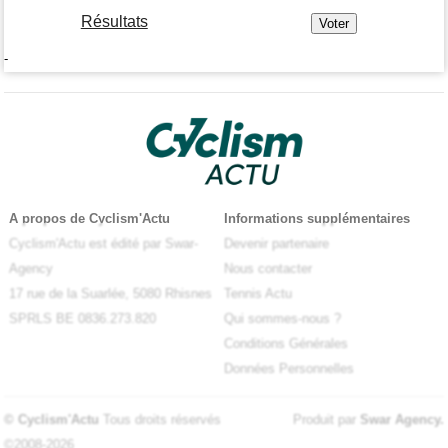
Résultats
-
A propos de Cyclism'Actu
Informations supplémentaires
Cyclism'Actu est édité par Swar-
Devenir partenaire
Agency
Nous contacter
17 rue de la Suarlée, 5080 Rhisnes
Tennis Actu
SPRLS BE 0836.273.820
Qui sommes-nous ?
Conditions Générales
Données Personnelles
© Cyclism'Actu
Tous droits réservés
Produit par
Swar Agency
.
©2008-2026