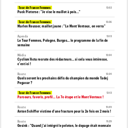
Tour de France Femmes
13:52
Puck Pieterse : "Je vise le maillot à pois..."
Tour de France Femmes
13:36
Marlen Reusser, maillot jaune : "Le Mont Ventoux, on verra"
Agenda
13:13
Le Tour Femmes, Pologne, Burgos… le programme de la fin de
semaine
Média
12:54
Cyclism’Actu recrute des rédacteurs… si cela vous intéresse,
c'est ici !
Route
12:34
Quels seront les prochains défis du champion du monde Tadej
Pogacar ?
Tour de France Femmes
12:12
Parcours, favoris, profil… La 7e étape et le Mont Ventoux !
Route
11:49
Anton Schiffer victime d'une fracture pour la 2e fois en 2 mois !
Route
11:29
Gesink : "Quand j'ai intégré le peloton, le dopage était monnaie