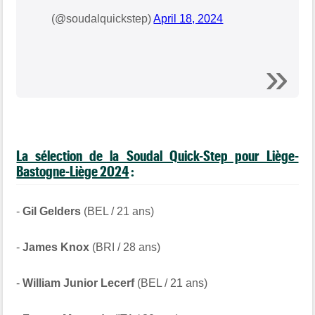
(@soudalquickstep)
April 18, 2024
La sélection de la Soudal Quick-Step pour Liège-
Bastogne-Liège 2024
:
-
Gil Gelders
(BEL / 21 ans)
-
James Knox
(BRI / 28 ans)
-
William Junior Lecerf
(BEL / 21 ans)