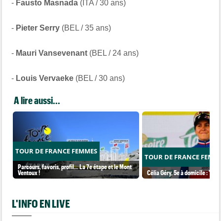
-
Fausto Masnada
(ITA / 30 ans)
-
Pieter Serry
(BEL / 35 ans)
-
Mauri Vansevenant
(BEL / 24 ans)
-
Louis Vervaeke
(BEL / 30 ans)
A lire aussi...
TOUR DE FRANCE FEMMES
TOUR DE FRANCE FEMM
Parcours, favoris, profil… La 7e étape et le Mont
Ventoux !
Célia Géry, 5e à domicile : "J'ai
L'INFO EN LIVE