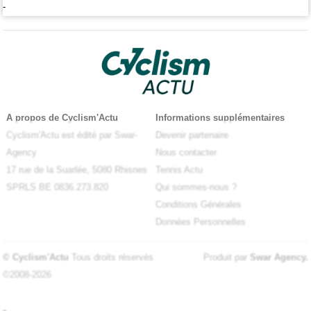
-
A propos de Cyclism'Actu
Informations supplémentaires
Cyclism'Actu est édité par Swar-
Devenir partenaire
Agency
Nous contacter
17 rue de la Suarlée, 5080 Rhisnes
Tennis Actu
SPRLS BE 0836.273.820
Qui sommes-nous ?
Conditions Générales
Données Personnelles
© Cyclism'Actu
Tous droits réservés
Produit par
Swar Agency
.
©2008-2026
-