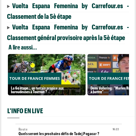
Vuelta Espana Femenina by Carrefour.es -
Classement de la 5è étape
Vuelta Espana Femenina by Carrefour.es -
Classement général provisoire après la 5è étape
A lire aussi...
TOUR DE FRANCE FEMMES
TOUR DE FRANCE FEMM
La 6e étape… un terrain propice aux
Demi Vollering : "Marlen Reusse
baroudeuses à Tournon ?
à battre"
L'INFO EN LIVE
Route
16:22
Quels seront les prochains défis de Tadej Pogacar ?