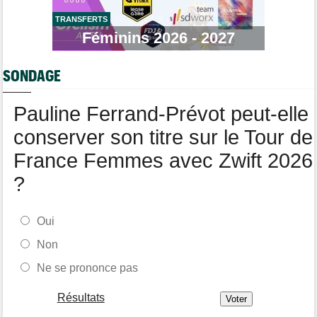
Demi Vollering : "Marlen Reusser n’est pas facile à battre"
TRANSFERTS
Route
Féminins 2026 - 2027
10:50
Isaac Del Toro prolonge avec la formation UAE Team Emirates-
XRG
SONDAGE
Tour de Pologne
10:36
Diffusion TV... quelle heure et quelle chaîne la 4e étape ?
Pauline Ferrand-Prévot peut-elle
conserver son titre sur le Tour de
France Femmes avec Zwift 2026
?
Oui
Non
Ne se prononce pas
Résultats