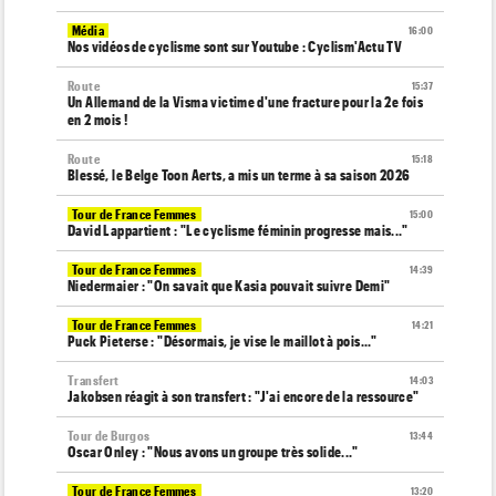
Média
16:00
Nos vidéos de cyclisme sont sur Youtube : Cyclism'Actu TV
Route
15:37
Un Allemand de la Visma victime d'une fracture pour la 2e fois
en 2 mois !
Route
15:18
Blessé, le Belge Toon Aerts, a mis un terme à sa saison 2026
Tour de France Femmes
15:00
David Lappartient : "Le cyclisme féminin progresse mais..."
Tour de France Femmes
14:39
Niedermaier : "On savait que Kasia pouvait suivre Demi"
Tour de France Femmes
14:21
Puck Pieterse : "Désormais, je vise le maillot à pois..."
Transfert
14:03
Jakobsen réagit à son transfert : "J'ai encore de la ressource"
Tour de Burgos
13:44
Oscar Onley : "Nous avons un groupe très solide..."
Tour de France Femmes
13:20