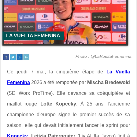
LA VUELTA FEMENINA
Photo : @LaVueltaFemenina
Ce jeudi 7 mai, la cinquième étape de
La Vuelta
Femenina
2026 a été remportée par
Mischa Bredewold
(SD Worx ProTime). Elle devance sa coéquipière et
maillot rouge
Lotte Kopecky
.
À 25 ans, l'ancienne
championne d'europe signe le premier succès de sa
saison, elle qui devait initialement lancer le sprint pour
Kopecky
.
Letizia Paternoster
(Liv AlUla Jayco) finit à