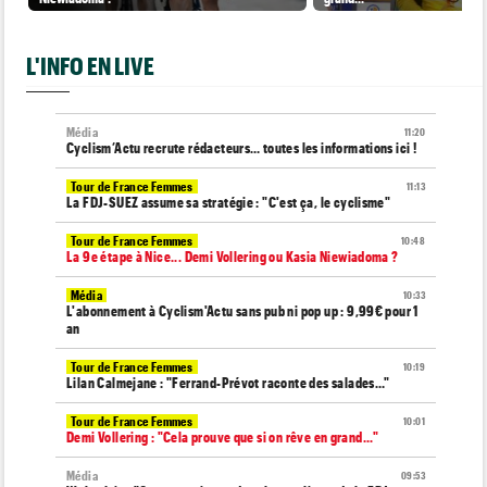
L'INFO EN LIVE
Média
11:20
Cyclism’Actu recrute rédacteurs… toutes les informations ici !
Tour de France Femmes
11:13
La FDJ-SUEZ assume sa stratégie : "C'est ça, le cyclisme"
Tour de France Femmes
10:48
La 9e étape à Nice... Demi Vollering ou Kasia Niewiadoma ?
Média
10:33
L'abonnement à Cyclism'Actu sans pub ni pop up : 9,99€ pour 1
an
Tour de France Femmes
10:19
Lilan Calmejane : "Ferrand-Prévot raconte des salades…"
Tour de France Femmes
10:01
Demi Vollering : "Cela prouve que si on rêve en grand..."
Média
09:53