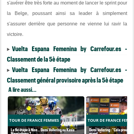
s'avérer être très forte au moment de lancer le sprint pour
la Belge, poussant ainsi sa leader à simplement
s'assurer derrière que personne ne vienne lui ravir la
victoire.
Vuelta Espana Femenina by Carrefour.es -
Classement de la 5è étape
Vuelta Espana Femenina by Carrefour.es -
Classement général provisoire après la 5è étape
A lire aussi...
TOUR DE FRANCE FEMMES
TOUR DE FRANCE FEMM
La 9e étape à Nice... Demi Vollering ou Kasia
Demi Vollering : "Cela prouve q
Niewiadoma ?
grand..."