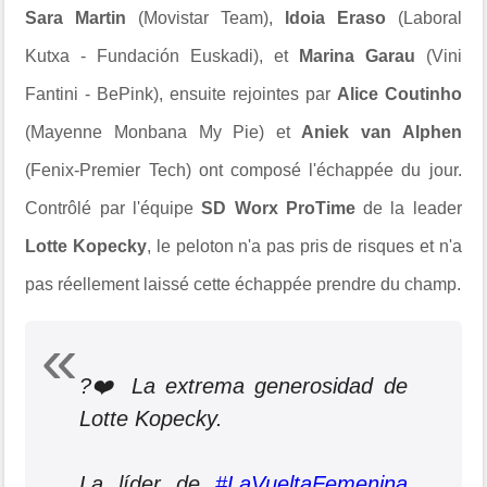
Sara Martin
(Movistar Team),
Idoia Eraso
(Laboral
Kutxa - Fundación Euskadi), et
Marina Garau
(Vini
Fantini - BePink), ensuite rejointes par
Alice Coutinho
(Mayenne Monbana My Pie) et
Aniek van Alphen
(Fenix-Premier Tech) ont composé l'échappée du jour.
Contrôlé par l'équipe
SD Worx ProTime
de la leader
Lotte Kopecky
, le peloton n'a pas pris de risques et n'a
pas réellement laissé cette échappée prendre du champ.
?❤️ La extrema generosidad de
Lotte Kopecky.
La líder de
#LaVueltaFemenina