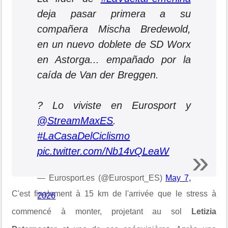
deja pasar primera a su
compañera Mischa Bredewold,
en un nuevo doblete de SD Worx
en Astorga... empañado por la
caída de Van der Breggen.
? Lo viviste en Eurosport y
@StreamMaxES
.
#LaCasaDelCiclismo
pic.twitter.com/Nb14vQLeaW
— Eurosport.es (@Eurosport_ES)
May 7,
C'est finalement à 15 km de l'arrivée que le stress à
2026
commencé à monter, projetant au sol
Letizia