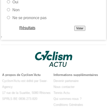
Oui
Non
Ne se prononce pas
Résultats
-
A propos de Cyclism'Actu
Informations supplémentaires
Cyclism'Actu est édité par Swar-
Devenir partenaire
Agency
Nous contacter
17 rue de la Suarlée, 5080 Rhisnes
Tennis Actu
SPRLS BE 0836.273.820
Qui sommes-nous ?
Conditions Générales