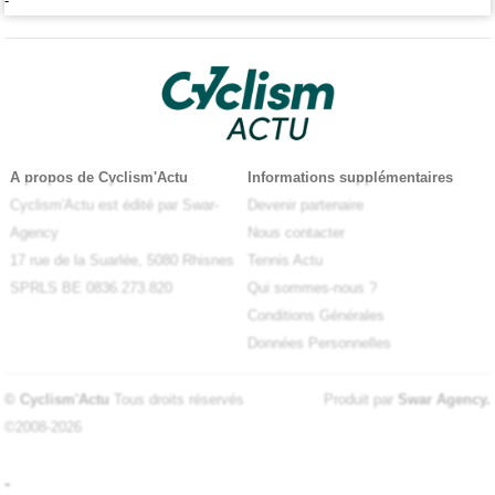
-
A propos de Cyclism'Actu
Informations supplémentaires
Cyclism'Actu est édité par Swar-
Devenir partenaire
Agency
Nous contacter
17 rue de la Suarlée, 5080 Rhisnes
Tennis Actu
SPRLS BE 0836.273.820
Qui sommes-nous ?
Conditions Générales
Données Personnelles
© Cyclism'Actu
Tous droits réservés
Produit par
Swar Agency
.
©2008-2026
-