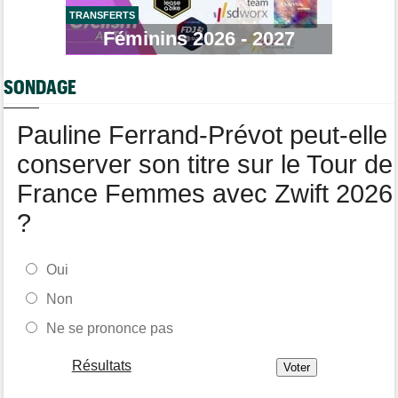
Le Mercato vélo est ouvert... voici toutes les dernières infos
TRANSFERTS
Média
Féminins 2026 - 2027
12:37
Cyclism’Actu recrute des rédacteurs… si cela vous intéresse,
c'est ici !
SONDAGE
Tour de Pologne
12:25
Paul Magnier, 14e de la 3e étape... puis déclassé
Pauline Ferrand-Prévot peut-elle
conserver son titre sur le Tour de
France Femmes avec Zwift 2026
?
Oui
Non
Ne se prononce pas
Résultats