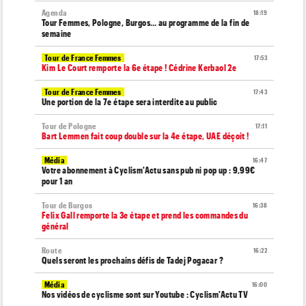
Agenda
18:19
Tour Femmes, Pologne, Burgos… au programme de la fin de
semaine
Tour de France Femmes
17:53
Kim Le Court remporte la 6e étape ! Cédrine Kerbaol 2e
Tour de France Femmes
17:43
Une portion de la 7e étape sera interdite au public
Tour de Pologne
17:11
Bart Lemmen fait coup double sur la 4e étape, UAE déçoit !
Média
16:47
Votre abonnement à Cyclism'Actu sans pub ni pop up : 9,99€
pour 1 an
Tour de Burgos
16:38
Felix Gall remporte la 3e étape et prend les commandes du
général
Route
16:22
Quels seront les prochains défis de Tadej Pogacar ?
Média
16:00
Nos vidéos de cyclisme sont sur Youtube : Cyclism'Actu TV