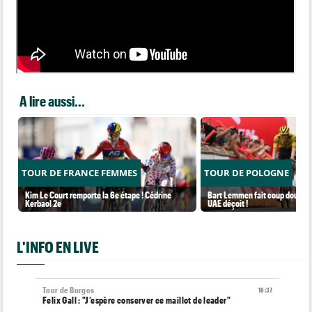
A lire aussi...
TOUR DE FRANCE FEMMES
TOUR DE POLOGNE
Kim Le Court remporte la 6e étape ! Cédrine
Bart Lemmen fait coup double s
Kerbaol 2e
UAE déçoit !
L'INFO EN LIVE
Tour de Burgos
18:37
Felix Gall : "J’espère conserver ce maillot de leader"