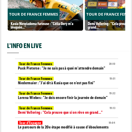
TOUR DE FRANCE FEMMES
TOUR DE FRANCE FEMM
Kasia Niewiadoma furieuse : "Célia Gery m'a
Demi Vollering : "Cela prouve q
bloquée..."
grand..."
L'INFO EN LIVE
Tour de France Femmes
20:10
Puck Pieterse : "Je ne sais pas à quoi m'attendre demain"
Tour de France Femmes
19:51
Niedermaier : "J’ai dit à Kasia que ce n’est pas fini"
Tour de France Femmes
19:32
Lorena Wiebes : "Je dois encore finir la journée de demain"
Tour de France Femmes
19:13
Demi Vollering : "Cela prouve que si on rêve en grand..."
Tour d'Espagne
19:04
Le parcours de la 20e étape modifié à cause d'éboulements