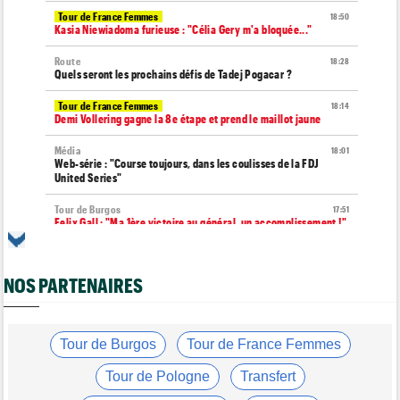
Tour de France Femmes
18:50
Kasia Niewiadoma furieuse : "Célia Gery m'a bloquée..."
Route
18:28
Quels seront les prochains défis de Tadej Pogacar ?
Tour de France Femmes
18:14
Demi Vollering gagne la 8e étape et prend le maillot jaune
Média
18:01
Web-série : "Course toujours, dans les coulisses de la FDJ
United Series"
Tour de Burgos
17:51
Felix Gall : "Ma 1ère victoire au général, un accomplissement !"
Route
17:37
Robert Gesink : "Le cyclisme moderne est beaucoup plus
NOS PARTENAIRES
propre..."
Tour de Pologne
17:16
Joao Almeida a dû abandonner après une chute
Tour de Burgos
Tour de France Femmes
Tour de Burgos
16:57
Nouveau coup d'arrêt pour Jarno Widar, contraint à l'abandon
Tour de Pologne
Transfert