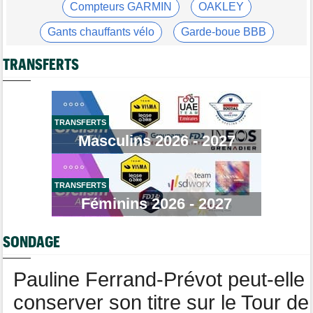
Tour de Pologne
16:38
Compteurs GARMIN
OAKLEY
Louis Barré remporte la 6e étape et prend la 2e place du
général
Gants chauffants vélo
Garde-boue BBB
Média
16:36
Casque ABUS
Jeu de Vélo
Les vidéos cyclisme sont sur Dailymotion : Cyclism'Actu TV
TRANSFERTS
Brassard Fréquence Cardiaque
Tour de Burgos
16:33
Giulio Pellizzari la 5e et dernière étape, Gall le général final !
Tour de France Femmes
15:53
TRANSFERTS
Reusser : "On s'est trop regardées... c'était stupide"
Masculins 2026 - 2027
Tour de France Femmes
15:35
Lilan Calmejane: "Ferrand-Prévot nous raconte des salades…"
TRANSFERTS
Route
15:22
Un coureur de 16 ans touché à la moelle épinière suite à un
Féminins 2026 - 2027
accident
Tour de France Femmes
14:59
SONDAGE
La peloton du Tour Femmes... 21 abandons
Pauline Ferrand-Prévot peut-elle
conserver son titre sur le Tour de