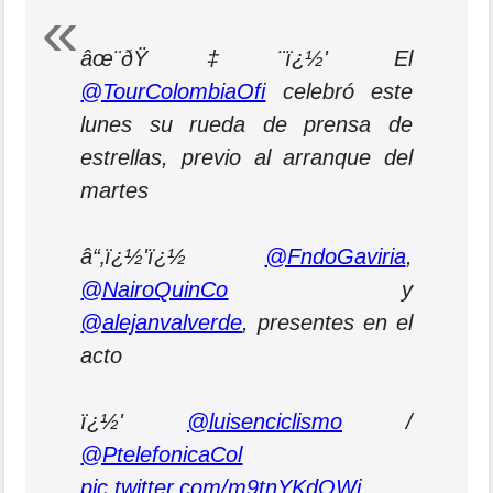
âœ¨ðŸ‡¨ï¿½' El
@TourColombiaOfi
celebró este
lunes su rueda de prensa de
estrellas, previo al arranque del
martes
â“‚ï¿½'ï¿½
@FndoGaviria
,
@NairoQuinCo
y
@alejanvalverde
, presentes en el
acto
ï¿½'
@luisenciclismo
/
@PtelefonicaCol
pic.twitter.com/m9tnYKdOWj