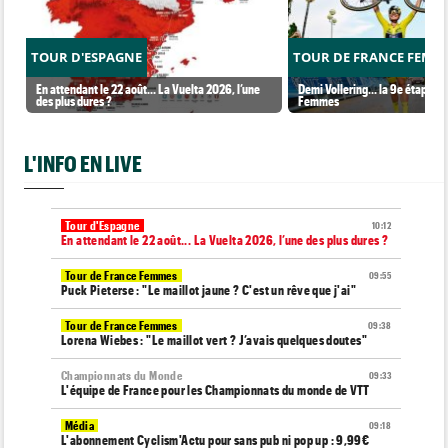
TOUR D'ESPAGNE
TOUR DE FRANCE FEMM
En attendant le 22 août... La Vuelta 2026, l’une
Demi Vollering... la 9e étape et
des plus dures ?
Femmes
L'INFO EN LIVE
Tour d'Espagne
10:12
En attendant le 22 août... La Vuelta 2026, l’une des plus dures ?
Tour de France Femmes
09:55
Puck Pieterse : "Le maillot jaune ? C'est un rêve que j'ai"
Tour de France Femmes
09:38
Lorena Wiebes : "Le maillot vert ? J’avais quelques doutes"
Championnats du Monde
09:33
L'équipe de France pour les Championnats du monde de VTT
Média
09:18
L'abonnement Cyclism'Actu pour sans pub ni pop up : 9,99€