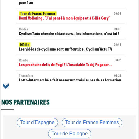
pour 1 an
Tour de France Femmes
09:08
Demi Vollering : "J'ai pensé à mon équipe et à Célia Gery"
Média
09:00
Cyclism’Actu cherche rédacteurs… les informations, c'est ici !
Média
08:49
Les vidéos de cyclisme sont sur Youtube : Cyclism'Actu TV
Route
08:31
Les prochains défis de Pogi ? L'insatiable Tadej Pogacar...
Transfert
08:26
Lotto-Intermarché a fait passer pro trois jeunes de sa formation
Transfert
08:07
Joe Blackmore devrait signer chez une armada du WorldTour
NOS PARTENAIRES
Tour d'Espagne
08:00
Primoz Roglic pourrait manquer La Vuelta... pas remis de sa
chute
Tour d'Espagne
Tour de France Femmes
Route
07:49
Un espoir de 16 ans très lourdement blessé, percuté par une
Tour de Pologne
voiture !