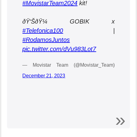
#MovistarTeam2024
kit!
ðŸ‘ŠðŸ¼ GOBIK x
#Telefonica100
|
#RodamosJuntos
pic.twitter.com/dVu983Lot7
— Movistar Team (@Movistar_Team)
December 21, 2023