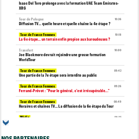
Isaac Del Toro prolonge avec la formation UAE Team Emirates-
XRG
Tour de Pologne
10:36
Diffusion TV... quelle heure et quelle chaîne la 4e étape ?
Tour de France Femmes
10:18
La 6e étape… un terrain enfin propice aux baroudeuses ?
Transfert
10:00
Joe Blackmore devrait rejoindre une grosse formation
WorldTour
Tour de France Femmes
09:42
Une partie de la 7e étape sera interdite au public
Tour de France Femmes
09:26
Ferrand-Prévot : "Pour le général, c'est irrécupérable..."
Tour de France Femmes
08:49
Horaires et chaînes TV… La diffusion de la 6e étape du Tour
Média
08:25
Les vidéos de cyclisme sur Dailymotion : Cyclism'Actu TV
Tour de Burgos
07:56
NOS PARTENAIRES
A quelle heure et sur quelle chaîne suivre la 3e étape à la TV ?