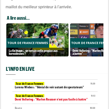
maillot du meilleur sprinteur à l'arrivée.
A lire aussi...
TOUR DE FRANCE FEMMES
TOUR DE FRANCE FEMM
La 6e étape… un terrain enfin propice aux
Demi Vollering : "Marlen Reusse
baroudeuses ?
à battre"
L'INFO EN LIVE
Tour de France Femmes
11:20
Lorena Wiebes : "Génial de voir autant de spectateurs"
Tour de France Femmes
11:13
Demi Vollering : "Marlen Reusser n’est pas facile à battre"
Route
10:50