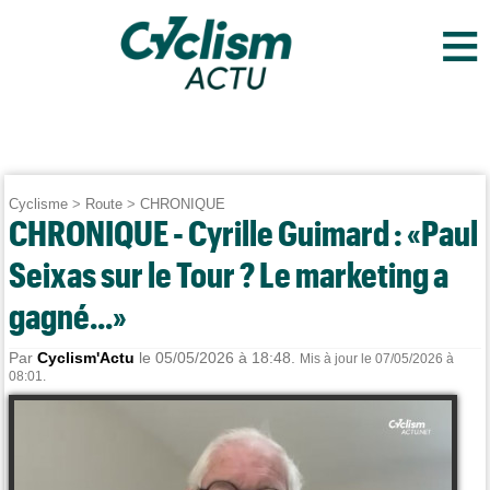
≡
Cyclisme
>
Route
>
CHRONIQUE
CHRONIQUE - Cyrille Guimard : «Paul
Seixas sur le Tour ? Le marketing a
gagné...»
Par
Cyclism'Actu
le 05/05/2026 à 18:48.
Mis à jour le 07/05/2026 à
08:01.