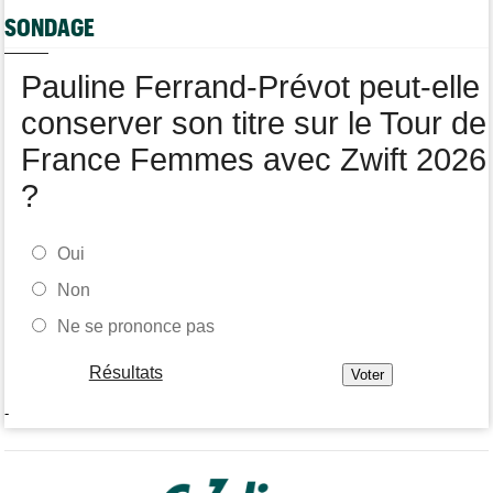
Tour de Pologne
05/08
SONDAGE
Paul Magnier seulement 14e de la 3e étape... puis déclassé
Tour du Portugal
05/08
Pauline Ferrand-Prévot peut-elle
Julius Johansen remporte le prologue, doublé UAE Team
Emirates
conserver son titre sur le Tour de
France Femmes avec Zwift 2026
?
Oui
Non
Ne se prononce pas
Résultats
-