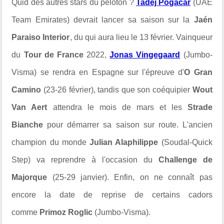
Quid des autres stars du peloton ?
Tadej Pogacar
(UAE
Team Emirates) devrait lancer sa saison sur la
Jaén
Paraiso Interior
, du qui aura lieu le 13 février. Vainqueur
du
Tour de France
2022,
Jonas Vingegaard
(Jumbo-
Visma) se rendra en Espagne sur l'épreuve d'
O Gran
Camino
(23-26 février), tandis que son coéquipier
Wout
Van Aert
attendra le mois de mars et les
Strade
Bianche
pour démarrer sa saison sur route. L'ancien
champion du monde
Julian Alaphilippe
(Soudal-Quick
Step) va reprendre à l'occasion du
Challenge de
Majorque
(25-29 janvier). Enfin, on ne connaît pas
encore la date de reprise de certains cadors
comme
Primoz Roglic
(Jumbo-Visma).