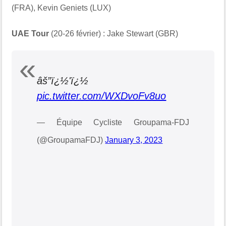
(FRA), Kevin Geniets (LUX)
UAE Tour
(20-26 février) : Jake Stewart (GBR)
âš”ï¿½'ï¿½
pic.twitter.com/WXDvoFv8uo
— Équipe Cycliste Groupama-FDJ
(@GroupamaFDJ)
January 3, 2023