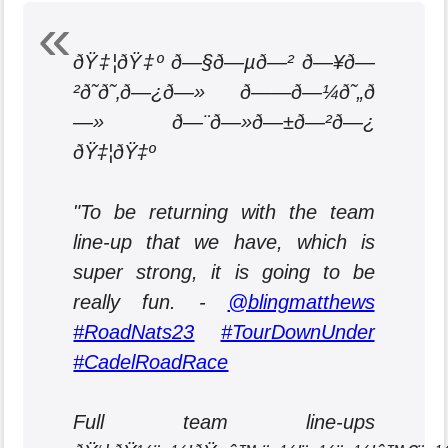
ðŸ‡¦ðŸ‡º ð—§ð—µð—² ð—¥ð—
²ð˜ð˜‚ð—¿ð—» ð——ð—¼ð˜„ð
—» ð—¨ð—»ð—±ð—²ð—¿
ðŸ‡¦ðŸ‡º
"To be returning with the team
line-up that we have, which is
super strong, it is going to be
really fun. -
@blingmatthews
#RoadNats23
#TourDownUnder
#CadelRoadRace
Full team line-ups