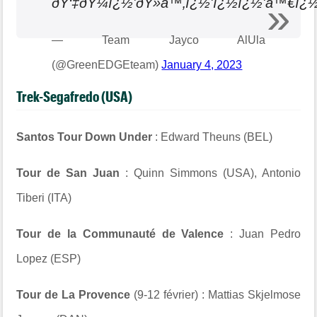
ðŸ‘‡ðŸ¼ï¿½'ðŸ»‍â™‚ï¿½'ï¿½ï¿½'‍â™€ï¿
— Team Jayco AlUla
(@GreenEDGEteam)
January 4, 2023
Trek-Segafredo (USA)
Santos Tour Down Under
: Edward Theuns (BEL)
Tour de San Juan
: Quinn Simmons (USA), Antonio
Tiberi (ITA)
Tour de la Communauté de Valence
: Juan Pedro
Lopez (ESP)
Tour de La Provence
(9-12 février) : Mattias Skjelmose