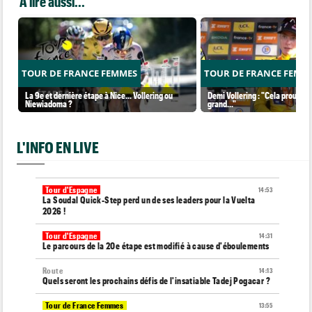
A lire aussi...
TOUR DE FRANCE FEMMES
TOUR DE FRANCE FEMM
La 9e et dernière étape à Nice... Vollering ou
Demi Vollering : "Cela prouve q
Niewiadoma ?
grand..."
L'INFO EN LIVE
Tour d'Espagne
14:53
La Soudal Quick-Step perd un de ses leaders pour la Vuelta
2026 !
Tour d'Espagne
14:31
Le parcours de la 20e étape est modifié à cause d'éboulements
Route
14:13
Quels seront les prochains défis de l'insatiable Tadej Pogacar ?
Tour de France Femmes
13:55