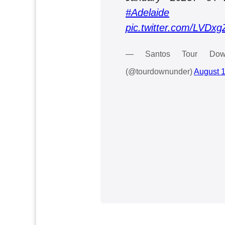
#Adelaide
pic.twitter.com/LVDx
— Santos Tour Down 
(@tourdownunder)
August 1