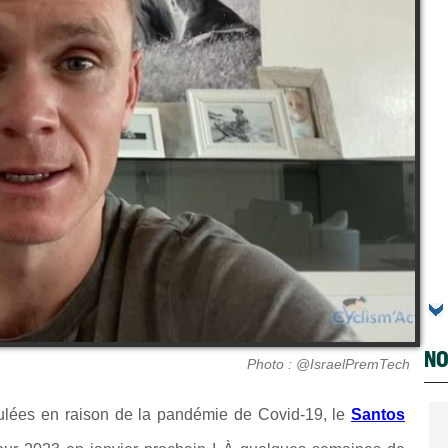
NO
Photo : @IsraelPremTech
ulées en raison de la pandémie de Covid-19, le
Santos