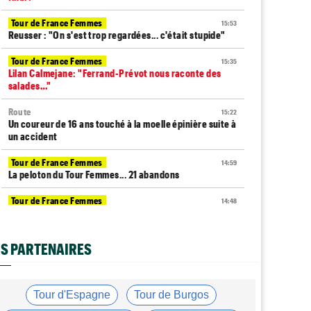
Tour de France Femmes
15:53
Reusser : "On s'est trop regardées... c'était stupide"
Tour de France Femmes
15:35
Lilan Calmejane: "Ferrand-Prévot nous raconte des
salades…"
Route
15:22
Un coureur de 16 ans touché à la moelle épinière suite à
un accident
Tour de France Femmes
14:59
La peloton du Tour Femmes... 21 abandons
Tour de France Femmes
14:48
Chaînes et Horaires… La diffusion TV de la 8e étape du
Tour
S PARTENAIRES
Route
14:34
Anton Schiffer de nouveau victime d'une fracture de la
clavicule
Tour d'Espagne
Tour de Burgos
Tour de France Femmes
14:19