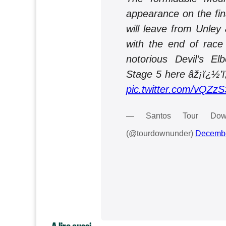
appearance on the fin
will leave from Unley 
with the end of race
notorious Devil’s E
Stage 5 here âž¡ï¿½
pic.twitter.com/vQZz
— Santos Tour Down 
(@tourdownunder)
Decembe