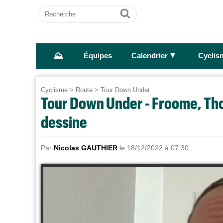
Recherche
Ok
⛰
►
Équipes
Calendrier
Cyclis
Cyclisme
>
Route
>
Tour Down Under
Tour Down Under - Froome, Thom
dessine
Par
Nicolas GAUTHIER
le 18/12/2022 à 07:30