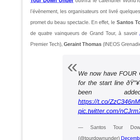
Tour Down Under
ouvrira le calendrier World
l'évènement, les organisateurs ont livré quelques
promet du beau spectacle. En effet, le
Santos T
de quatre vainqueurs de Grand Tour, à savoir
Premier Tech),
Geraint Thomas
(INEOS Grenadie
We now have FOUR Gr
for the start line ðŸ
been a
https://t.co/ZzC346n
pic.twitter.com/nCJr
— Santos Tour Down 
(@tourdownunder)
Decembe