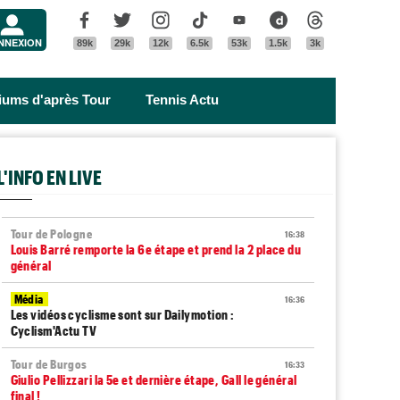
Menu
Facebook
Twitter
Instagram
Tik Tok
Youtube
Dailymotion
Threads
NNEXION
89k
29k
12k
6.5k
53k
1.5k
3k
riums d'après Tour
Tennis Actu
L'INFO EN LIVE
Tour de Pologne
16:38
Louis Barré remporte la 6e étape et prend la 2 place du
général
Média
16:36
Les vidéos cyclisme sont sur Dailymotion :
Cyclism'Actu TV
Tour de Burgos
16:33
Giulio Pellizzari la 5e et dernière étape, Gall le général
final !