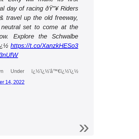
al day of racing ðŸ”¥ Riders
& travel up the old freeway,
 neutral set to come at the
lbow. Explore the Schwalbe
'ï¿½
https://t.co/XanzkHESo3
S3nUfW
Under ï¿½'ï¿½'‍â™€ï¿½'ï¿½
r 14, 2022