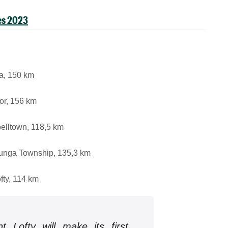
es 2023
da, 150 km
bor, 156 km
elltown, 118,5 km
llunga Township, 135,3 km
fty, 114 km
 Lofty will make its first