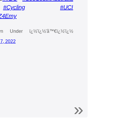
#Cycling
#UCI
gZ4Emy
Under ï¿½'ï¿½'‍â™€ï¿½'ï¿½
7, 2022