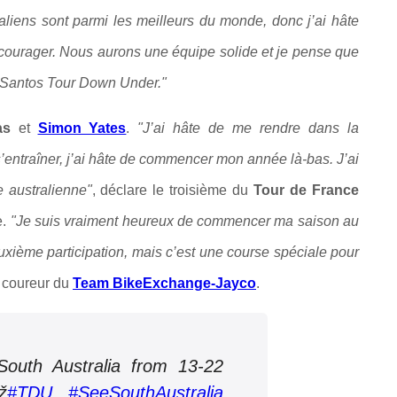
raliens sont parmi les meilleurs du monde, donc j’ai hâte
 encourager. Nous aurons une équipe solide et je pense que
le Santos Tour Down Under."
as
et
Simon Yates
.
"J’ai hâte de me rendre dans la
 s’entraîner, j’ai hâte de commencer mon année là-bas. J
’ai
 australienne"
, déclare le troisième du
Tour de France
e.
"
Je suis vraiment heureux de commencer ma saison au
ième participation, mais c’est une course spéciale pour
e coureur du
Team BikeExchange-Jayco
.
South Australia from 13-22
ž
#TDU
#SeeSouthAustralia