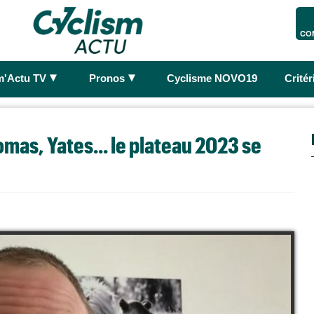
CO
►
►
m'Actu TV
Pronos
Cyclisme NOVO19
Crité
as, Yates... le plateau 2023 se