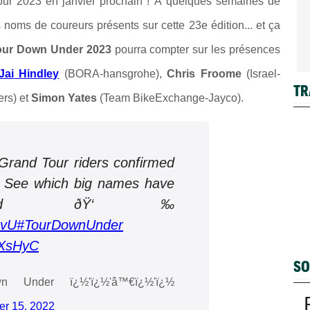
Tour 2023 en janvier prochain ! À quelques semaines de
 noms de coureurs présents sur cette 23e édition... et ça
our Down Under 2023
pourra compter sur les présences
Jai Hindley
(BORA-hansgrohe),
Chris Froome
(Israel-
TR
rs) et
Simon Yates
(Team BikeExchange-Jayco).
and Tour riders confirmed
”¥ See which big names have
dded ðŸ‘‰
MvU
#TourDownUnder
mXsHyC
SO
Under ï¿½'ï¿½'‍â™€ï¿½'ï¿½
r 15, 2022