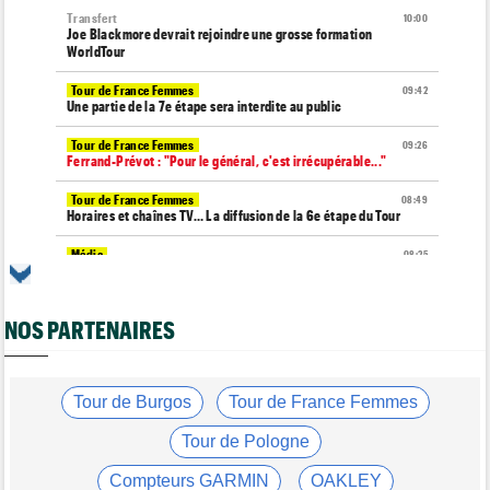
Transfert
10:00
Joe Blackmore devrait rejoindre une grosse formation
WorldTour
Tour de France Femmes
09:42
Une partie de la 7e étape sera interdite au public
Tour de France Femmes
09:26
Ferrand-Prévot : "Pour le général, c'est irrécupérable..."
Tour de France Femmes
08:49
Horaires et chaînes TV… La diffusion de la 6e étape du Tour
Média
08:25
Les vidéos de cyclisme sur Dailymotion : Cyclism'Actu TV
Tour de Burgos
07:56
NOS PARTENAIRES
A quelle heure et sur quelle chaîne suivre la 3e étape à la TV ?
Agenda
07:33
Tour de France Femmes, Pologne, Burgos… au programme de la
semaine
Tour de Burgos
Tour de France Femmes
Route
07:16
Tour de Pologne
Quels sont les prochains défis de Tadej Pogacar ?
Compteurs GARMIN
OAKLEY