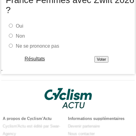
France Femmes avec Zwift 2026
?
Oui
Non
Ne se prononce pas
Résultats
-
A propos de Cyclism'Actu
Informations supplémentaires
Cyclism'Actu est édité par Swar-
Devenir partenaire
Agency
Nous contacter