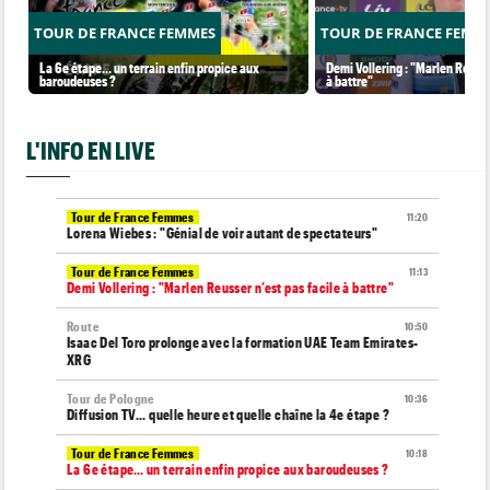
TOUR DE FRANCE FEMMES
TOUR DE FRANCE FEMM
La 6e étape… un terrain enfin propice aux
Demi Vollering : "Marlen Reusse
baroudeuses ?
à battre"
L'INFO EN LIVE
Tour de France Femmes
11:20
Lorena Wiebes : "Génial de voir autant de spectateurs"
Tour de France Femmes
11:13
Demi Vollering : "Marlen Reusser n’est pas facile à battre"
Route
10:50
Isaac Del Toro prolonge avec la formation UAE Team Emirates-
XRG
Tour de Pologne
10:36
Diffusion TV... quelle heure et quelle chaîne la 4e étape ?
Tour de France Femmes
10:18
La 6e étape… un terrain enfin propice aux baroudeuses ?