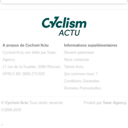
A propos de Cyclism'Actu
Informations supplémentaires
Cyclism'Actu est édité par Swar-
Devenir partenaire
Agency
Nous contacter
17 rue de la Suarlée, 5080 Rhisnes
Tennis Actu
SPRLS BE 0836.273.820
Qui sommes-nous ?
Conditions Générales
Données Personnelles
© Cyclism'Actu
Tous droits réservés
Produit par
Swar Agency
.
©2008-2026
-