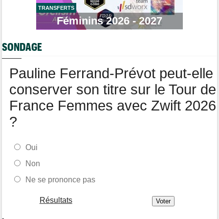
TRANSFERTS
Route
08/08
Robert Gesink : "Le cyclisme moderne est beaucoup plus
Féminins 2026 - 2027
propre..."
Tour de Pologne
08/08
SONDAGE
Joao Almeida a dû abandonner après une chute
Pauline Ferrand-Prévot peut-elle
conserver son titre sur le Tour de
France Femmes avec Zwift 2026
?
Oui
Non
Ne se prononce pas
Résultats
-