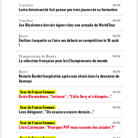
Transfert
08/08
Lotto-Intermarché fait passer pro trois jeunes de sa formation
Transfert
08/08
Joe Blackmore devrait signer chez une armada du WorldTour
Route
08/08
Émilien Jacquelin va faire ses débuts en compétition le 16 août
!
Championnats du Monde
08/08
La sélection française pour les Championnats du monde
Route
08/08
Romain Bardet hospitalisé après une chute dans la descente du
Ventoux
Tour de France Femmes
08/08
Kasia Niewiadoma, "furieuse" : "Célia Gery m'a bloquée..."
Tour de France Femmes
08/08
Loes Adegeest : "On essaiera encore demain..."
Tour de France Femmes
08/08
Lilan Calmejane: "Pourquoi PFP nous raconte des salades ?"