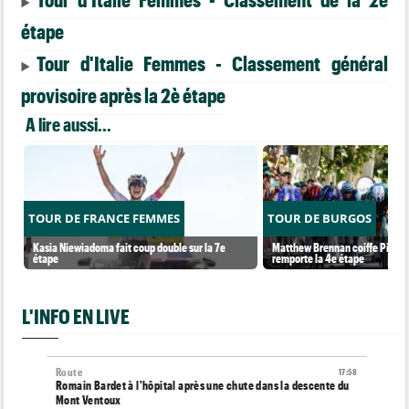
étape
Tour d'Italie Femmes - Classement général
provisoire après la 2è étape
A lire aussi...
TOUR DE FRANCE FEMMES
TOUR DE BURGOS
Kasia Niewiadoma fait coup double sur la 7e
Matthew Brennan coiffe Pithie s
étape
remporte la 4e étape
L'INFO EN LIVE
Route
17:58
Romain Bardet à l'hôpital après une chute dans la descente du
Mont Ventoux