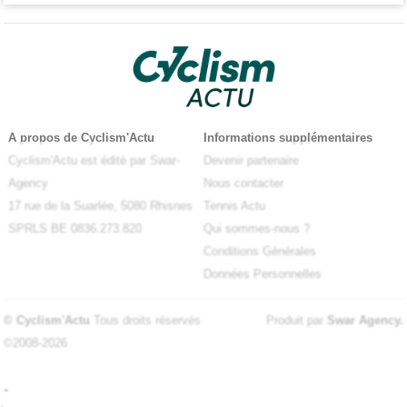
A propos de Cyclism'Actu
Informations supplémentaires
Cyclism'Actu est édité par Swar-
Devenir partenaire
Agency
Nous contacter
17 rue de la Suarlée, 5080 Rhisnes
Tennis Actu
SPRLS BE 0836.273.820
Qui sommes-nous ?
Conditions Générales
Données Personnelles
© Cyclism'Actu
Tous droits réservés
Produit par
Swar Agency
.
©2008-2026
-
-