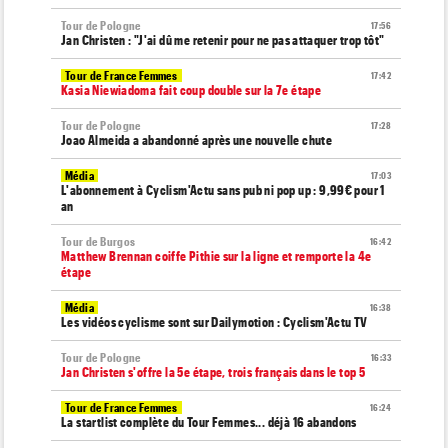
Tour de Pologne
17:56
Jan Christen : "J'ai dû me retenir pour ne pas attaquer trop tôt"
Tour de France Femmes
17:42
Kasia Niewiadoma fait coup double sur la 7e étape
Tour de Pologne
17:28
Joao Almeida a abandonné après une nouvelle chute
Média
17:03
L'abonnement à Cyclism'Actu sans pub ni pop up : 9,99€ pour 1
an
Tour de Burgos
16:42
Matthew Brennan coiffe Pithie sur la ligne et remporte la 4e
étape
Média
16:38
Les vidéos cyclisme sont sur Dailymotion : Cyclism'Actu TV
Tour de Pologne
16:33
Jan Christen s'offre la 5e étape, trois français dans le top 5
Tour de France Femmes
16:24
La startlist complète du Tour Femmes... déjà 16 abandons