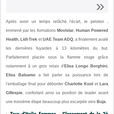
Après avoir un temps relâché l'écart, le peloton ,
emmené par les formations
Movistar
,
Human Powered
Health, Lidl-Trek
et
UAE Team ADQ
, a finalement avalé
les dernières fuyardes à 13 kilomètres du but.
Parfaitement placée sous la flamme rouge grâce
notamment à un gros relais d'
Elisa Longo Borghini
,
Elisa Balsamo
a fait parler sa puissance lors de
l'emballage final pour déborder
Charlotte Kool
et
Lara
Gillespie
, confortant ainsi sa position de leader avant
une troisième étape beaucoup plus escarpée vers
Buja
.
Tour d'Italie Femmes - Classement de la 2è