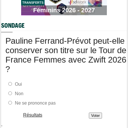
semaine
TRANSFERTS
Féminins 2026 - 2027
Média
12:54
Cyclism’Actu recrute des rédacteurs… si cela vous intéresse,
c'est ici !
SONDAGE
Route
12:34
Quels seront les prochains défis du champion du monde Tadej
Pauline Ferrand-Prévot peut-elle
Pogacar ?
conserver son titre sur le Tour de
France Femmes avec Zwift 2026
?
Oui
Non
Ne se prononce pas
Résultats
-