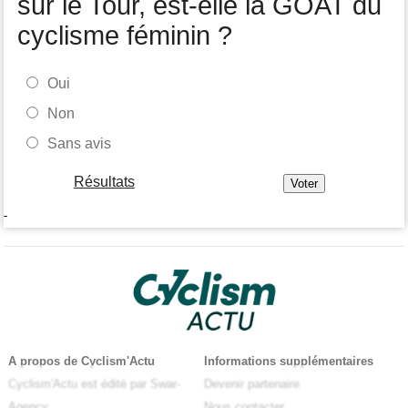
sur le Tour, est-elle la GOAT du
cyclisme féminin ?
Oui
Non
Sans avis
Résultats
-
A propos de Cyclism'Actu
Informations supplémentaires
Cyclism'Actu est édité par Swar-
Devenir partenaire
Agency
Nous contacter