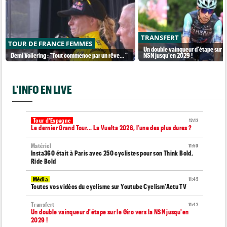
TRANSFERT
TOUR DE FRANCE FEMMES
Un double vainqueur d'étape sur le
Demi Vollering : "Tout commence par un rêve... "
NSN jusqu'en 2029 !
L'INFO EN LIVE
Tour d'Espagne
12:12
Le dernier Grand Tour... La Vuelta 2026, l’une des plus dures ?
Matériel
11:50
Insta360 était à Paris avec 250 cyclistes pour son Think Bold,
Ride Bold
Média
11:45
Toutes vos vidéos du cyclisme sur Youtube Cyclism'Actu TV
Transfert
11:42
Un double vainqueur d'étape sur le Giro vers la NSN jusqu'en
2029 !