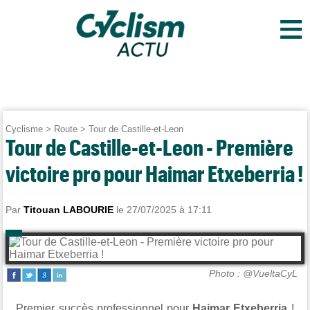
≡
Cyclisme
>
Route
>
Tour de Castille-et-Leon
Tour de Castille-et-Leon - Première
victoire pro pour Haimar Etxeberria !
Par
Titouan LABOURIE
le 27/07/2025 à 17:11
Photo : @VueltaCyL
Premier succès professionnel pour
Haimar Etxeberria
!