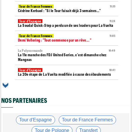
Tour de France Femmes
11:35
Cédrine Kerbaol : "Si le Tour faisait déjà 3 semaines..."
Tour d'Espagne
11:24
La Soudal Quick-Step a perdu un de ses leaders pour La Vuelta
Tour de France Femmes
11:05
Demi Vollering : "Tout commence par un rêve... "
La Polynormande
10:49
La 11e manche des FDJ United Series, c'est dimanche chez
Mangeas
Tour d'Espagne
10:41
La 20e étape de La Vuelta modifiée à cause des éboulements
Route
10:26
Robert Gesink : "Le cyclisme moderne est beaucoup plus
propre..."
NOS PARTENAIRES
Tour de France Femmes
09:55
Puck Pieterse : "Le maillot jaune ? C'est un rêve que j'ai"
Tour de France Femmes
Tour d'Espagne
Tour de France Femmes
09:38
Lorena Wiebes : "Le maillot vert ? J’avais quelques doutes"
Tour de Pologne
Transfert