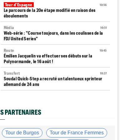
Tour d'Espagne
10:56
Le parcours de la 20e étape modifié en raison des
éboulements
Média
10:51
Web-série : "Course toujours, dans les coulisses de la
FDJ United Series"
Route
10:45
Émilien Jacquelin va effectuer ses débuts sur la
Polynormande, le 16 août !
Transfert
10:27
Soudal Quick-Step a recruté un talentueux sprinteur
allemand de 24 ans
Tour de France Femmes
10:06
Célia Géry, 5e à domicile : "J'ai tout donné..."
S PARTENAIRES
Route
10:01
Isaac Del Toro a prolongé avec UAE Team Emirates-XRG
jusqu'en 2031
Tour de Burgos
Tour de France Femmes
Tour de France Femmes
09:45