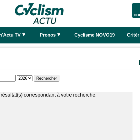
CO
►
►
m'Actu TV
Pronos
Cyclisme NOVO19
Crité
résultat(s) correspondant à votre recherche.