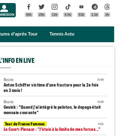
Menu
Facebook
Twitter
Instagram
Tik Tok
Youtube
Dailymotion
Threads
NNEXION
89k
29k
12k
6.5k
53k
1.5k
3k
riums d'après Tour
Tennis Actu
L'INFO EN LIVE
Route
11:49
Anton Schiffer victime d'une fracture pour la 2e fois
en 2 mois !
Route
11:29
Gesink : "Quand j'ai intégré le peloton, le dopage était
monnaie courante"
Tour de France Femmes
11:12
Le Court-Pienaar : "J’étais à la limite de mes forces..."