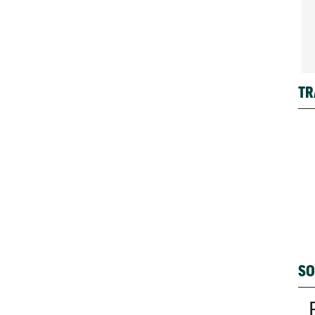
TR
SO