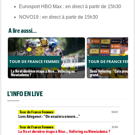
Eurosport HBO Max : en direct à partir de 15h30
NOVO19 : en direct à partir de 15h30
A lire aussi...
TOUR DE FRANCE FEMMES
TOUR DE FRANCE FEMM
La 9e et dernière étape à Nice... Vollering ou
Demi Vollering : "Cela prouve q
Niewiadoma ?
grand..."
L'INFO EN LIVE
Tour de France Femmes
13:04
Loes Adegeest : "On essaiera encore..."
Tour de France Femmes
12:58
La 9e et dernière étape à Nice... Vollering ou Niewiadoma ?