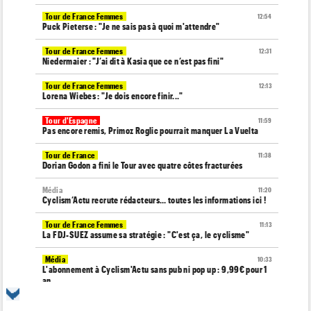
Tour de France Femmes
12:54
Puck Pieterse : "Je ne sais pas à quoi m'attendre"
Tour de France Femmes
12:31
Niedermaier : "J’ai dit à Kasia que ce n’est pas fini"
Tour de France Femmes
12:13
Lorena Wiebes : "Je dois encore finir..."
Tour d'Espagne
11:59
Pas encore remis, Primoz Roglic pourrait manquer La Vuelta
Tour de France
11:38
Dorian Godon a fini le Tour avec quatre côtes fracturées
Média
11:20
Cyclism’Actu recrute rédacteurs… toutes les informations ici !
Tour de France Femmes
11:13
La FDJ-SUEZ assume sa stratégie : "C'est ça, le cyclisme"
Média
10:33
L'abonnement à Cyclism'Actu sans pub ni pop up : 9,99€ pour 1
an
Tour de France Femmes
10:19