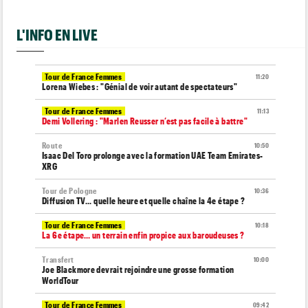
L'INFO EN LIVE
Tour de France Femmes
11:20
Lorena Wiebes : "Génial de voir autant de spectateurs"
Tour de France Femmes
11:13
Demi Vollering : "Marlen Reusser n’est pas facile à battre"
Route
10:50
Isaac Del Toro prolonge avec la formation UAE Team Emirates-
XRG
Tour de Pologne
10:36
Diffusion TV... quelle heure et quelle chaîne la 4e étape ?
Tour de France Femmes
10:18
La 6e étape… un terrain enfin propice aux baroudeuses ?
Transfert
10:00
Joe Blackmore devrait rejoindre une grosse formation
WorldTour
Tour de France Femmes
09:42