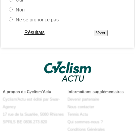
Non
Ne se prononce pas
Résultats
-
A propos de Cyclism'Actu
Informations supplémentaires
Cyclism'Actu est édité par Swar-
Devenir partenaire
Agency
Nous contacter
17 rue de la Suarlée, 5080 Rhisnes
Tennis Actu
SPRLS BE 0836.273.820
Qui sommes-nous ?
Conditions Générales