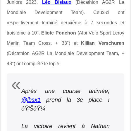
Juniors 2023,
Léo Bisiaux
(Décathlon AG2R La
Mondiale Development Team). Ceux-ci ont
respectivement terminé deuxième à 7 secondes et
troisième à 10".
Eliote Ponchon
(Albi Vélo Sport Leroy
Merlin Team Cross, + 33") et
Killian Verschuren
(Décathlon AG2R La Mondiale Development Team, +
48") ont complété le top 5.
Après une course animée,
@lbsx1
prend la 3e place !
ðŸ‘ŠðŸ¼
La victoire revient à Nathan