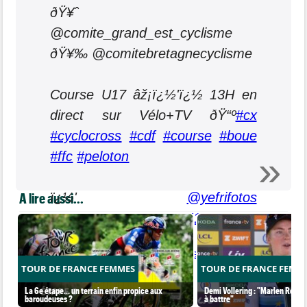
ðŸ¥ˆ
@comite_grand_est_cyclisme
ðŸ¥‰ @comitebretagnecyclisme
Course U17 âž¡ï¿½'ï¿½ 13H en
direct sur Vélo+TV ðŸ“º
#cx
#cyclocross
#cdf
#course
#boue
#ffc
#peloton
A lire aussi...
ï¿½'
@yefrifotos
pic.twitter.com/LqXcfDJ1gt
— FFC (@FFCyclisme)
January 13, 2024
TOUR DE FRANCE FEMMES
TOUR DE FRANCE FEMM
La 6e étape… un terrain enfin propice aux
Demi Vollering : "Marlen Reusse
baroudeuses ?
à battre"