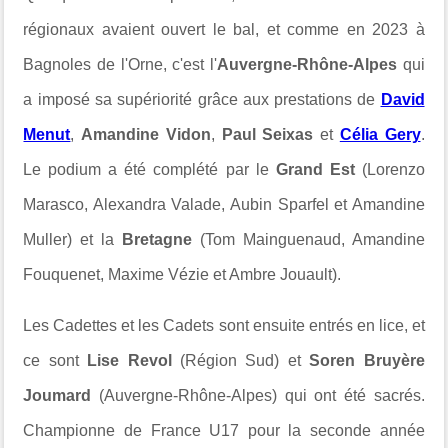
régionaux avaient ouvert le bal, et comme en 2023 à
Bagnoles de l'Orne, c'est l'
Auvergne-Rhône-Alpes
qui
a imposé sa supériorité grâce aux prestations de
David
Menut
,
Amandine Vidon
,
Paul Seixas
et
Célia Gery
.
Le podium a été complété par le
Grand Est
(Lorenzo
Marasco, Alexandra Valade, Aubin Sparfel et Amandine
Muller) et la
Bretagne
(Tom Mainguenaud, Amandine
Fouquenet, Maxime Vézie et Ambre Jouault).
Les Cadettes et les Cadets sont ensuite entrés en lice, et
ce sont
Lise Revol
(Région Sud) et
Soren Bruyère
Joumard
(Auvergne-Rhône-Alpes) qui ont été sacrés.
Championne de France U17 pour la seconde année