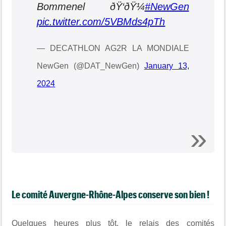
Bommenel ðŸ‘ðŸ¼
#NewGen
pic.twitter.com/5VBMds4pTh
— DECATHLON AG2R LA MONDIALE
NewGen (@DAT_NewGen)
January 13,
2024
Le comité Auvergne-Rhône-Alpes conserve son bien !
Quelques heures plus tôt, le relais des comités