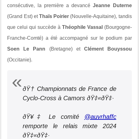
consécutive, la première a devancé
Jeanne Duterne
(Grand Est) et
Thaïs Poirier
(Nouvelle-Aquitaine), tandis
que celui qui succède à
Théophile Vassal
(Bourgogne-
Franche-Comté) a été accompagné sur le podium par
Soen Le Pann
(Bretagne) et
Clément Bouyssou
(Occitanie).
ðŸ† Championnats de France de
Cyclo-Cross à Camors ðŸ‡«ðŸ‡·
ðŸ¥‡ Le comité
@auvrhaffc
remporte le relais mixte 2024
ðŸ‡«ðŸ‡·