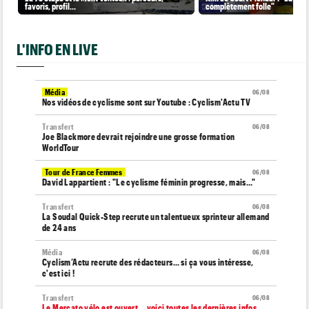
favoris, profil…
complètement folle"
L'INFO EN LIVE
Média
06/08
Nos vidéos de cyclisme sont sur Youtube : Cyclism'Actu TV
Transfert
06/08
Joe Blackmore devrait rejoindre une grosse formation
WorldTour
Tour de France Femmes
06/08
David Lappartient : "Le cyclisme féminin progresse, mais…"
Transfert
06/08
La Soudal Quick-Step recrute un talentueux sprinteur allemand
de 24 ans
Média
06/08
Cyclism’Actu recrute des rédacteurs… si ça vous intéresse,
c'est ici !
Transfert
06/08
Le Mercato vélo est ouvert... voici toutes les dernières infos