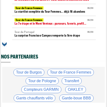
Tour de France Femmes
06/08
La startlist complète du Tour Femmes... déjà 16 abandons
Tour de France Femmes
06/08
La 7e étape et le Mont Ventoux : parcours, favoris, profil…
Tour du Portugal
06/08
La surprise Francisco Campos remporte la 1ère étape
Tour de Pologne
06/08
Bart Lemmen : "J'attendais cette 1ère victoire depuis
longtemps"
NOS PARTENAIRES
Tour de France Femmes
06/08
Marlen Reusser : "Le Mont Ventoux... on verra"
Tour de France Femmes
Tour de Burgos
Tour de France Femmes
06/08
Kim Le Court Pienaar : "La course a été complètement folle"
Tour de Pologne
Transfert
Route
06/08
Isaac Del Toro prolonge avec UAE Team Emirates-XRG jusqu'en
Compteurs GARMIN
OAKLEY
2031
Gants chauffants vélo
Garde-boue BBB
Tour de Burgos
06/08
Felix Gall : "J’espère conserver ce maillot de leader"
Casque ABUS
Jeu de Vélo