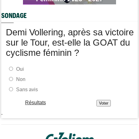
Puck Pieterse : "Le maillot jaune ? C'est un rêve que j'ai"
Tour de France Femmes
09:38
SONDAGE
Lorena Wiebes : "Le maillot vert ? J’avais quelques doutes"
Championnats du Monde
09:33
Demi Vollering, après sa victoire
L'équipe de France pour les Championnats du monde de VTT
sur le Tour, est-elle la GOAT du
cyclisme féminin ?
Oui
Non
Sans avis
Résultats
-