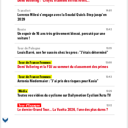
Demi Vollering : "Croyez vraiment en vos rêves... "
Transfert
14:01
Lorenzo Milesi s'engage avec la Soudal Quick-Step jusqu'en
2029
Route
13:42
Un espoir de 16 ans très grièvement blessé, percuté par une
voiture !
Tour de Pologne
13:19
Louis Barré, son 1er succès chez les pros : "J'étais déterminé"
Tour de France Femmes
13:00
Demi Vollering et la FDJ au sommet du classement des primes
Tour de France Femmes
12:42
Antonia Niedermaier : "J'ai pris des risques pour Kasia"
Média
12:25
Toutes vos vidéos du cyclisme sur Dailymotion Cyclism'Actu TV
Tour d'Espagne
12:12
Le dernier Grand Tour... La Vuelta 2026, l’une des plus dures ?
Matériel
11:50
Insta360 était à Paris avec 250 cyclistes pour son Think Bold,