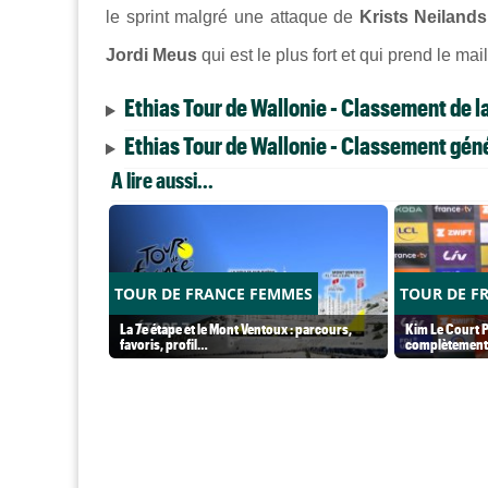
le sprint malgré une attaque de
Krists Neilands
Jordi Meus
qui est le plus fort et qui prend le mail
Ethias Tour de Wallonie - Classement de l
Ethias Tour de Wallonie - Classement géné
A lire aussi...
TOUR DE FRANCE FEMMES
TOUR DE F
La 7e étape et le Mont Ventoux : parcours,
Kim Le Court P
favoris, profil…
complètement 