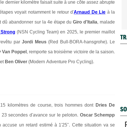
 dernier kilomètre faisait suite à une côte assez abrupte
étapes voyait notamment le retour d'
Arnaud De Lie
à la
t dû abandonner sur la 4e étape du
Giro d'Italia
, malade
 Strong
(NSN Cycling Team) en 2025, le premier maillot
TR
revêtu par
Jordi Meus
(Red Bull-BORA-hansgrohe). Le
 Van Poppel
, remporte sa troisième victoire de la saison.
et
Ben Oliver
(Modern
Adventure Pro Cycling).
 15 kilomètres de course, trois hommes dont
Dries De
SO
c 23 secondes d'avance sur le peloton.
Oscar Schempp
n accuse un retard estimé à 1'25". Cette situation va se