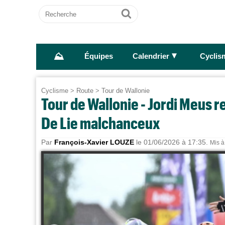
Recherche
Ok
⛰
►
Équipes
Calendrier
Cyclis
Cyclisme
>
Route
>
Tour de Wallonie
Tour de Wallonie - Jordi Meus 
De Lie malchanceux
Par
François-Xavier LOUZE
le 01/06/2026 à 17:35.
Mis à