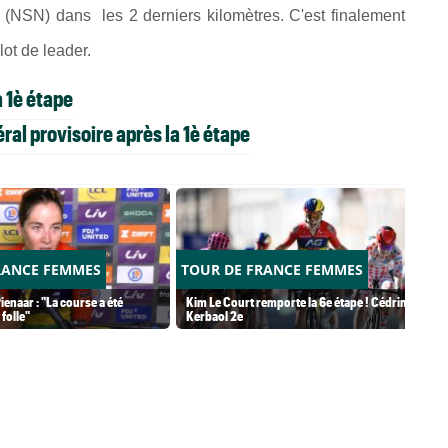
(NSN) dans les 2 derniers kilomètres. C'est finalement
lot de leader.
a 1è étape
ral provisoire après la 1è étape
RANCE FEMMES
TOUR DE FRANCE FEMMES
ienaar : "La course a été
Kim Le Court remporte la 6e étape ! Cédrine
folle"
Kerbaol 2e