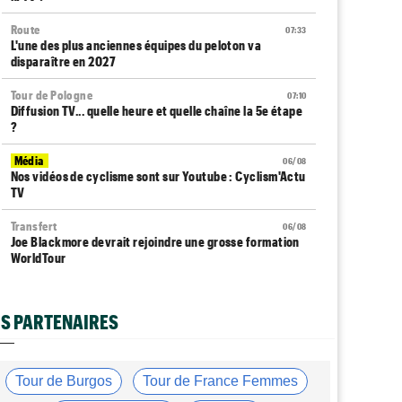
Route
07:33
L'une des plus anciennes équipes du peloton va
disparaître en 2027
Tour de Pologne
07:10
Diffusion TV... quelle heure et quelle chaîne la 5e étape
?
Média
06/08
Nos vidéos de cyclisme sont sur Youtube : Cyclism'Actu
TV
Transfert
06/08
Joe Blackmore devrait rejoindre une grosse formation
WorldTour
Tour de France Femmes
06/08
David Lappartient : "Le cyclisme féminin progresse,
S PARTENAIRES
mais…"
Transfert
06/08
La Soudal Quick-Step recrute un talentueux sprinteur
Tour de Burgos
Tour de France Femmes
allemand de 24 ans