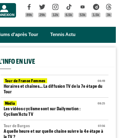
Menu
Facebook
Twitter
Instagram
Tik Tok
Youtube
Dailymotion
Threads
NNEXION
89k
29k
12k
6.5k
53k
1.5k
3k
riums d'après Tour
Tennis Actu
L'INFO EN LIVE
Tour de France Femmes
08:49
Horaires et chaînes… La diffusion TV de la 7e étape du
Tour
Média
08:25
Les vidéos cyclisme sont sur Dailymotion :
Cyclism'Actu TV
Tour de Burgos
07:56
A quelle heure et sur quelle chaîne suivre la 4e étape à
la TV ?