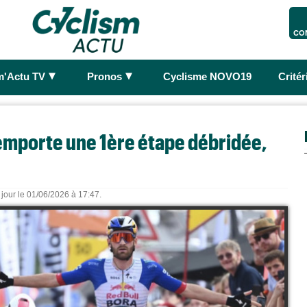
CO
►
►
m'Actu TV
Pronos
Cyclisme NOVO19
Crité
remporte une 1ère étape débridée,
 jour le 01/06/2026 à 17:47.