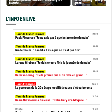
bloquée..."
grand..."
L'INFO EN LIVE
Tour de France Femmes
20:10
Puck Pieterse : "Je ne sais pas à quoi m'attendre demain"
Tour de France Femmes
19:51
Niedermaier : "J’ai dit à Kasia que ce n’est pas fini"
Tour de France Femmes
19:32
Lorena Wiebes : "Je dois encore finir la journée de demain"
Tour de France Femmes
19:13
Demi Vollering : "Cela prouve que si on rêve en grand..."
Tour d'Espagne
19:04
Le parcours de la 20e étape modifié à cause d'éboulements
Tour de France Femmes
18:50
Kasia Niewiadoma furieuse : "Célia Gery m'a bloquée..."
Route
18:28