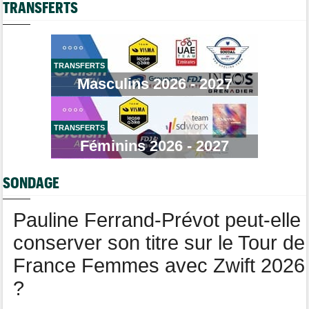
Casque ABUS
Jeu de Vélo
Les vidéos cyclisme sont sur Dailymotion : Cyclism'Actu TV
TRANSFERTS
Brassard Fréquence Cardiaque
Tour de Burgos
16:33
Giulio Pellizzari la 5e et dernière étape, Gall le général final !
Tour de France Femmes
15:53
TRANSFERTS
Reusser : "On s'est trop regardées... c'était stupide"
Masculins 2026 - 2027
Tour de France Femmes
15:35
Lilan Calmejane: "Ferrand-Prévot nous raconte des salades…"
TRANSFERTS
Route
15:22
Un coureur de 16 ans touché à la moelle épinière suite à un
Féminins 2026 - 2027
accident
Tour de France Femmes
14:59
SONDAGE
La peloton du Tour Femmes... 21 abandons
Pauline Ferrand-Prévot peut-elle
conserver son titre sur le Tour de
France Femmes avec Zwift 2026
?