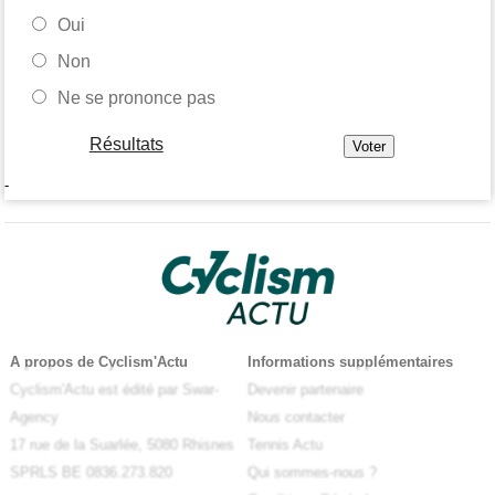
Oui
Non
Ne se prononce pas
Résultats
-
A propos de Cyclism'Actu
Informations supplémentaires
Cyclism'Actu est édité par Swar-
Devenir partenaire
Agency
Nous contacter
17 rue de la Suarlée, 5080 Rhisnes
Tennis Actu
SPRLS BE 0836.273.820
Qui sommes-nous ?