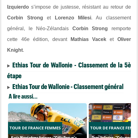
Izquierdo
s’impose de justesse, résistant au retour de
Corbin Strong
et
Lorenzo Milesi
. Au classement
général, le Néo-Zélandais
Corbin Strong
remporte
cette 46e édition, devant
Mathias Vacek
et
Oliver
Knight
.
Ethias Tour de Wallonie - Classement de la 5è
étape
Ethias Tour de Wallonie - Classement général
A lire aussi...
TOUR DE FRANCE FEMMES
TOUR DE FRANCE FEMM
Kasia Niewiadoma furieuse : "Célia Gery m'a
Demi Vollering : "Cela prouve q