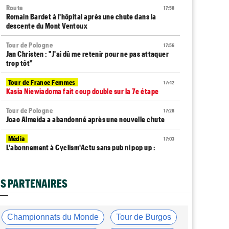
Route
17:58
Romain Bardet à l'hôpital après une chute dans la
descente du Mont Ventoux
Tour de Pologne
17:56
Jan Christen : "J'ai dû me retenir pour ne pas attaquer
trop tôt"
Tour de France Femmes
17:42
Kasia Niewiadoma fait coup double sur la 7e étape
Tour de Pologne
17:28
Joao Almeida a abandonné après une nouvelle chute
Média
17:03
L'abonnement à Cyclism'Actu sans pub ni pop up :
9,99€ pour 1 an
Tour de Burgos
16:42
S PARTENAIRES
Matthew Brennan coiffe Pithie sur la ligne et remporte
la 4e étape
Média
16:38
Championnats du Monde
Tour de Burgos
Les vidéos cyclisme sont sur Dailymotion :