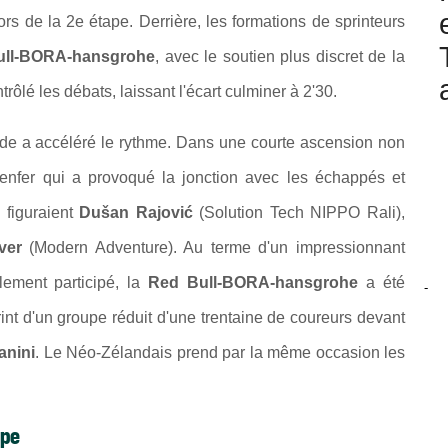
ors de la 2e étape. Derrière, les formations de sprinteurs
ull-BORA-hansgrohe
, avec le soutien plus discret de la
ntrôlé les débats, laissant l'écart culminer à 2'30.
mande a accéléré le rythme. Dans une courte ascension non
nfer qui a provoqué la jonction avec les échappés et
 figuraient
Dušan Rajović
(Solution Tech NIPPO Rali),
ver
(Modern Adventure). Au terme d'un impressionnant
ement participé, la
Red Bull-BORA-hansgrohe
a été
-
int d'un groupe réduit d'une trentaine de coureurs devant
nini
. Le Néo-Zélandais prend par la même occasion les
ape