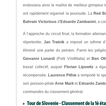
endossera ainsi le maillot de meilleur grimpeur l
ont rapidement organisé la poursuite. La
Red B
Bahrain Victorious
d'
Edoardo Zambanini
, a co
À l'approche du circuit final, la formation alle
répertoriée,
Jan Tratnik
a imposé un rythme d'e
éliminé une partie du peloton. Parmi les piégés
Giovanni Lonardi
(Polti VisitMalta) et
Ben Oli
travail collectif, auquel
Florian Lipowitz
a égal
récompensée.
Laurence Pithie
a remporté le spr
son poisson-pilote
Arne Marit
et
Edoardo Zamba
commandes du classement général.
Tour de Slovenie - Classement de la 1è ét