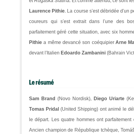
et Rogaska Slatina. Et comme attendu, ce sont les 
Laurence Pithie
. La course s'est débridée d'un 
coureurs qui s'est extrait dans l'une des b
parfaitement géré cette situation, avec six homme
Pithie
a même devancé son coéquipier
Arne Ma
devant l'Italien
Edoardo Zambanini
(Bahrain Vict
Le résumé
Sam Brand
(Novo Nordisk),
Diego Uriarte
(Ke
Tomas Pridal
(United Shipping) ont animé le dé
le départ. Les quatre hommes ont parfaitement 
Ancien champion de République tchèque, Tomáš Př