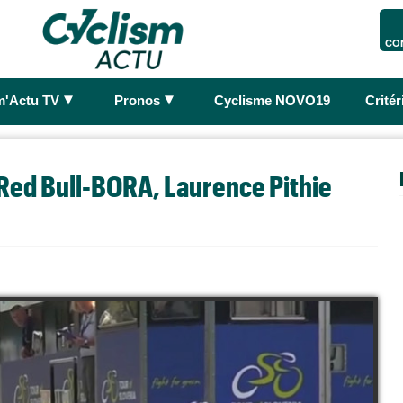
CO
►
►
m'Actu TV
Pronos
Cyclisme NOVO19
Crité
a Red Bull-BORA, Laurence Pithie