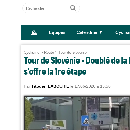
Recherche
Ok
⛰
►
Équipes
Calendrier
Cyclis
Cyclisme
>
Route
>
Tour de Slovénie
Tour de Slovénie - Doublé de l
s'offre la 1re étape
Par
Titouan LABOURIE
le 17/06/2026 à 15:58