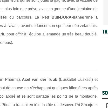
sprinteurs qui se sont joués la gagne, avec la victoire de
peu plus loin que prévu, avec un groupe d'une trentaine de
osses du parcours. La
Red Bull-BORA-hansgrohe
a
s à l'avant, avant de lancer son sprinteur néo-zélandais.
TR
rit
, pour offrir à l'équipe allemande un très beau doublé,
orious).
rn Pharma),
Axel van der Tuuk
(Euskaltel Euskadi) et
but de course en s'échappant quelques kilomètres après
SO
collaboré et se sont partagé les points de la montagne.
idal a franchi en tête la côte de Jesovec Pri Smarju et