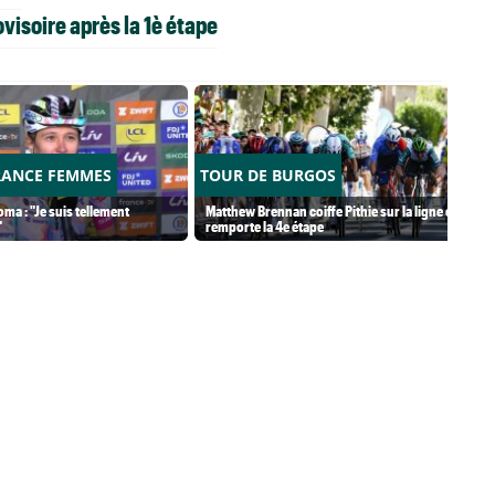
visoire après la 1è étape
RANCE FEMMES
TOUR DE BURGOS
ma : "Je suis tellement
Matthew Brennan coiffe Pithie sur la ligne et
"
remporte la 4e étape