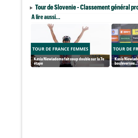
Tour de Slovenie - Classement général pro
A lire aussi...
TOUR DE FRANCE FEMMES
TOUR DE F
Kasia Niewiadoma fait coup double sur la 7e
Kasia Niewiado
étape
bouleversée...