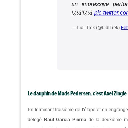
an impressive perf
ï¿½'ï¿½
pic.twitter.
— Lidl-Trek (@LidlTrek)
Feb
Le dauphin de Mads Pedersen, c'est Axel Zingle 
En terminant troisième de l'étape et en engrange
délogé
Raul Garcia Pierna
de la deuxième mar