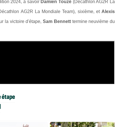
dition 2024, à savoir
Damien Touzé
(Décathlon AG2R La
Décathlon AG2R La Mondiale Team), sixième, et
Alexis
r la victoire d'étape,
Sam Bennett
termine neuvième du
è étape
l