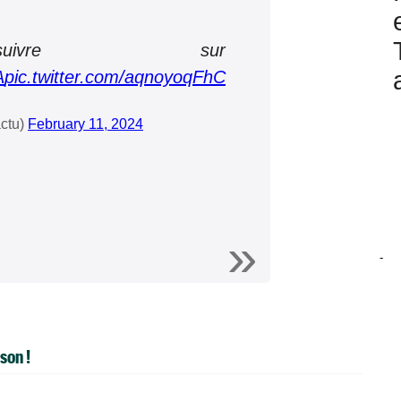
vre sur
A
pic.twitter.com/aqnoyoqFhC
ctu)
February 11, 2024
-
son !