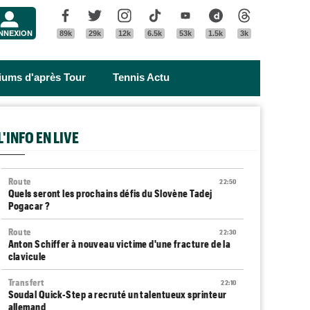
Menu
Facebook
Twitter
Instagram
Tik Tok
Youtube
Dailymotion
Threads
NNEXION
89k
29k
12k
6.5k
53k
1.5k
3k
riums d'après Tour
Tennis Actu
L'INFO EN LIVE
Route
22:50
Quels seront les prochains défis du Slovène Tadej
Pogacar ?
Route
22:30
Anton Schiffer à nouveau victime d'une fracture de la
clavicule
Transfert
22:10
Soudal Quick-Step a recruté un talentueux sprinteur
allemand