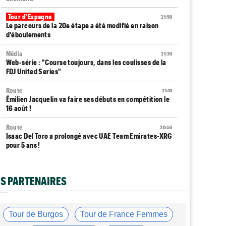
Tour d'Espagne
21:50
Le parcours de la 20e étape a été modifié en raison
d'éboulements
Média
21:30
Web-série : "Course toujours, dans les coulisses de la
FDJ United Series"
Route
21:10
Émilien Jacquelin va faire ses débuts en compétition le
16 août !
Route
20:50
Isaac Del Toro a prolongé avec UAE Team Emirates-XRG
pour 5 ans !
Route
20:30
Gesink : "Quand je suis passé pro, le dopage était
S PARTENAIRES
monnaie courante"
Transfert
20:12
Le Mercato vélo est ouvert... toutes les dernières infos
Tour de Burgos
Tour de France Femmes
et rumeurs