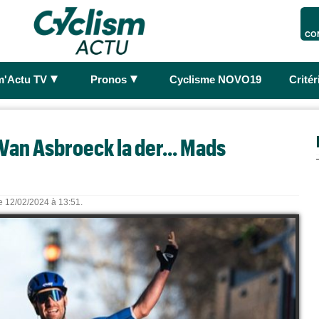
CO
►
►
m'Actu TV
Pronos
Cyclisme NOVO19
Crité
Van Asbroeck la der... Mads
le 12/02/2024 à 13:51.