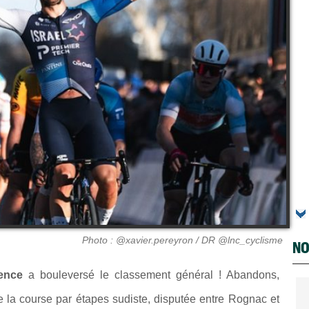
Photo : @xavier.pereyron / DR @lnc_cyclisme
NO
ence
a bouleversé le classement général ! Abandons,
de la course par étapes sudiste, disputée entre Rognac et