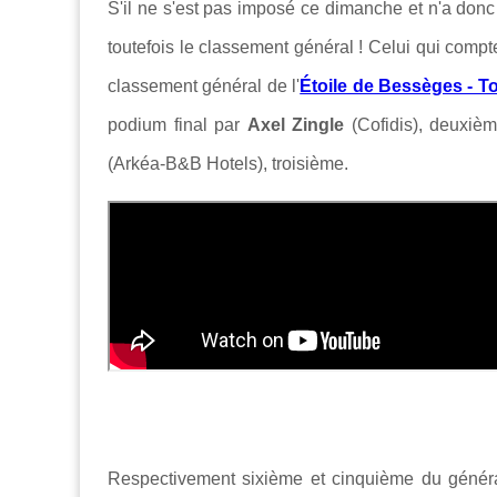
S'il ne s'est pas imposé ce dimanche et n'a don
toutefois le classement général ! Celui qui compt
classement général de l'
Étoile de Bessèges - T
podium final par
Axel Zingle
(Cofidis), deuxiè
(Arkéa-B&B Hotels), troisième.
Respectivement sixième et cinquième du général