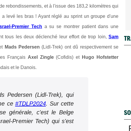
de rebondissements, et à l'issue des 183,2 kilomètres qui
 a levé les bras ! Ayant réglé au sprint un groupe d'une
Israel-Premier Tech
a su se montrer patient dans une
nt tous les deux déclenché leur effort de trop loin,
Sam
TR
et
Mads Pedersen
(Lidl-Trek) ont dû respectivement se
les Français
Axel Zingle
(Cofidis) et
Hugo Hofstetter
ndais et le Danois.
 Pedersen (Lidl-Trek), qui
me ce
#TDLP2024
. Sur cette
SO
se générale, c'est le Belge
ael-Premier Tech) qui s'est