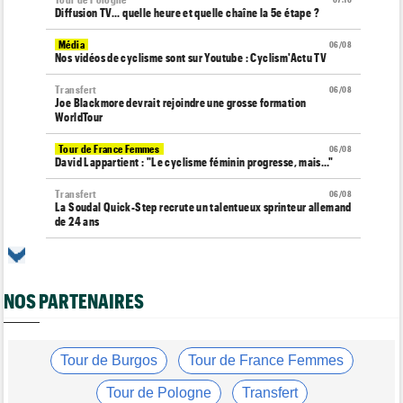
Diffusion TV... quelle heure et quelle chaîne la 5e étape ?
Média
06/08
Nos vidéos de cyclisme sont sur Youtube : Cyclism'Actu TV
Transfert
06/08
Joe Blackmore devrait rejoindre une grosse formation
WorldTour
Tour de France Femmes
06/08
David Lappartient : "Le cyclisme féminin progresse, mais…"
Transfert
06/08
La Soudal Quick-Step recrute un talentueux sprinteur allemand
de 24 ans
Média
06/08
Cyclism’Actu recrute des rédacteurs… si ça vous intéresse,
c'est ici !
NOS PARTENAIRES
Transfert
06/08
Le Mercato vélo est ouvert... voici toutes les dernières infos
Tour de France Femmes
Tour de Burgos
Tour de France Femmes
06/08
La startlist complète du Tour Femmes... déjà 16 abandons
Tour de Pologne
Transfert
Tour de France Femmes
06/08