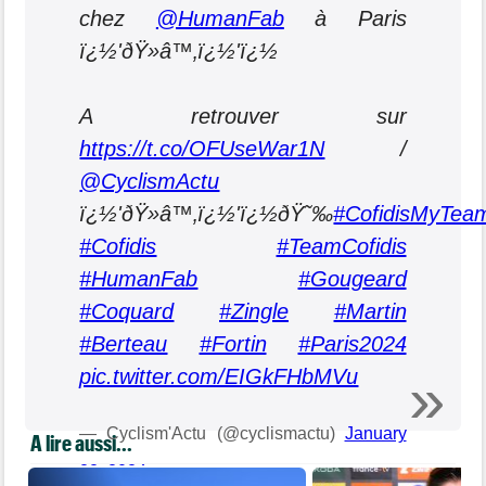
chez
@HumanFab
à Paris
ï¿½'ðŸ»‍â™‚ï¿½'ï¿½
A retrouver sur
https://t.co/OFUseWar1N
/
@CyclismActu
ï¿½'ðŸ»‍â™‚ï¿½'ï¿½ðŸ˜‰
#CofidisMyTea
#Cofidis
#TeamCofidis
#HumanFab
#Gougeard
#Coquard
#Zingle
#Martin
#Berteau
#Fortin
#Paris2024
pic.twitter.com/EIGkFHbMVu
— Cyclism'Actu (@cyclismactu)
January
A lire aussi...
22, 2024