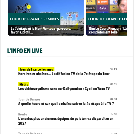
TOUR DE FRANCE FEMMES
TOUR DE FRANCE FEMM
La 7e étape et le Mont Ventoux : parcours,
Kim Le Court Pienaar : "La cour
favoris, profil…
complètement folle"
L'INFO EN LIVE
Tour de France Femmes
08:49
Horaires et chaînes… La diffusion TV de la 7e étape du Tour
Média
08:25
Les vidéos cyclisme sont sur Dailymotion : Cyclism'Actu TV
Tour de Burgos
07:56
A quelle heure et sur quelle chaîne suivre la 4e étape à la TV ?
Route
07:33
L'une des plus anciennes équipes du peloton va disparaître en
2027
Tour de Pologne
07:10