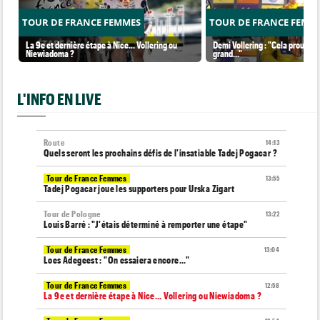
TOUR DE FRANCE FEMMES
TOUR DE FRANCE FEMM
La 9e et dernière étape à Nice... Vollering ou
Demi Vollering : "Cela prouve q
Niewiadoma ?
grand..."
L'INFO EN LIVE
Route
14:13
Quels seront les prochains défis de l'insatiable Tadej Pogacar ?
Tour de France Femmes
13:55
Tadej Pogacar joue les supporters pour Urska Zigart
Tour de Pologne
13:22
Louis Barré : "J'étais déterminé à remporter une étape"
Tour de France Femmes
13:04
Loes Adegeest : "On essaiera encore..."
Tour de France Femmes
12:58
La 9e et dernière étape à Nice... Vollering ou Niewiadoma ?