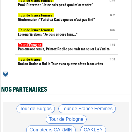
Tour de France Femmes
12:54
Puck Pieterse : "Je ne sais pas à quoi m'attendre"
Tour de France Femmes
12:31
Niedermaier : "J’ai dit à Kasia que ce n’est pas fini"
Tour de France Femmes
12:13
Lorena Wiebes : "Je dois encore finir..."
Tour d'Espagne
11:59
Pas encore remis, Primoz Roglic pourrait manquer La Vuelta
Tour de France
11:38
Dorian Godon a fini le Tour avec quatre côtes fracturées
Média
11:20
Cyclism’Actu recrute rédacteurs… toutes les informations ici !
NOS PARTENAIRES
Tour de France Femmes
11:13
La FDJ-SUEZ assume sa stratégie : "C'est ça, le cyclisme"
Média
10:33
L'abonnement à Cyclism'Actu sans pub ni pop up : 9,99€ pour 1
Tour de Burgos
Tour de France Femmes
an
Tour de Pologne
Tour de France Femmes
10:19
Lilan Calmejane : "Ferrand-Prévot raconte des salades…"
Compteurs GARMIN
OAKLEY