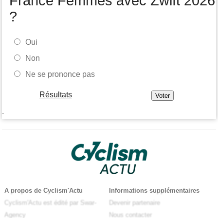
France Femmes avec Zwift 2026
?
Oui
Non
Ne se prononce pas
Résultats
-
A propos de Cyclism'Actu
Informations supplémentaires
Cyclism'Actu est édité par Swar-
Devenir partenaire
Agency
Nous contacter