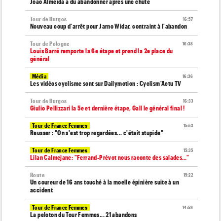
Joao Almeida a dû abandonner après une chute
Tour de Burgos
16:57
Nouveau coup d'arrêt pour Jarno Widar, contraint à l'abandon
Tour de Pologne
16:38
Louis Barré remporte la 6e étape et prend la 2e place du
général
Média
16:36
Les vidéos cyclisme sont sur Dailymotion : Cyclism'Actu TV
Tour de Burgos
16:33
Giulio Pellizzari la 5e et dernière étape, Gall le général final !
Tour de France Femmes
15:53
Reusser : "On s'est trop regardées... c'était stupide"
Tour de France Femmes
15:35
Lilan Calmejane: "Ferrand-Prévot nous raconte des salades…"
Route
15:22
Un coureur de 16 ans touché à la moelle épinière suite à un
accident
Tour de France Femmes
14:59
La peloton du Tour Femmes... 21 abandons