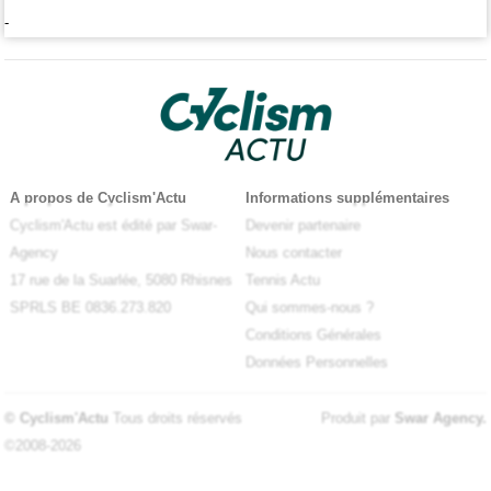
-
A propos de Cyclism'Actu
Informations supplémentaires
Cyclism'Actu est édité par Swar-
Devenir partenaire
Agency
Nous contacter
17 rue de la Suarlée, 5080 Rhisnes
Tennis Actu
SPRLS BE 0836.273.820
Qui sommes-nous ?
Conditions Générales
Données Personnelles
© Cyclism'Actu
Tous droits réservés
Produit par
Swar Agency
.
©2008-2026