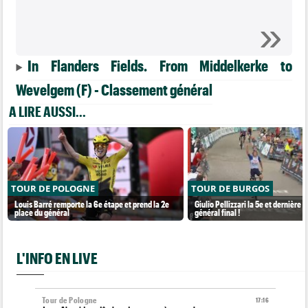
In Flanders Fields. From Middelkerke to
Wevelgem (F) - Classement général
A LIRE AUSSI...
TOUR DE POLOGNE
TOUR DE BURGOS
Louis Barré remporte la 6e étape et prend la 2e
Giulio Pellizzari la 5e et dernière é
place du général
général final !
L'INFO EN LIVE
Tour de Pologne
17:16