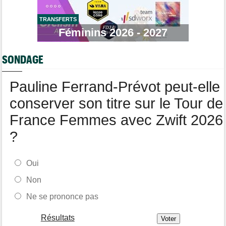
Tour de Pologne
11:50
Jan Christen : "J'aurais aussi pu gagner au sprint..."
TRANSFERTS
Transfert
Féminins 2026 - 2027
11:28
Lotto-Intermarché va faire passer pro trois jeunes de sa
formation
SONDAGE
Tour de France Femmes
11:04
Demi Vollering : "J'aurais dû essayer plus tôt..."
Pauline Ferrand-Prévot peut-elle
conserver son titre sur le Tour de
France Femmes avec Zwift 2026
?
Oui
Non
Ne se prononce pas
Résultats