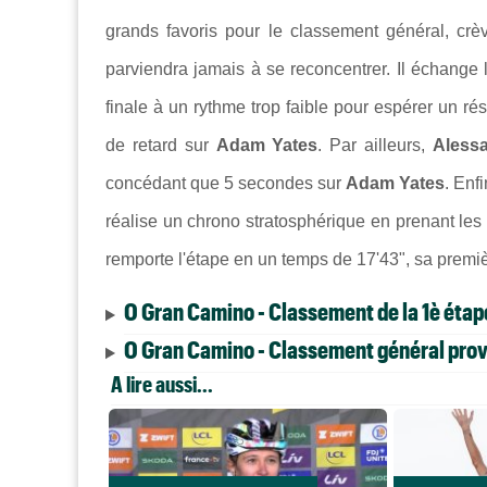
grands favoris pour le classement général, crè
parviendra jamais à se reconcentrer. Il échange l
finale à un rythme trop faible pour espérer un résu
de retard sur
Adam Yates
. Par ailleurs,
Alessa
concédant que 5 secondes sur
Adam Yates
. Enf
réalise un chrono stratosphérique en prenant les m
remporte l'étape en un temps de 17'43", sa premièr
O Gran Camino - Classement de la 1è étap
O Gran Camino - Classement général provi
A lire aussi...