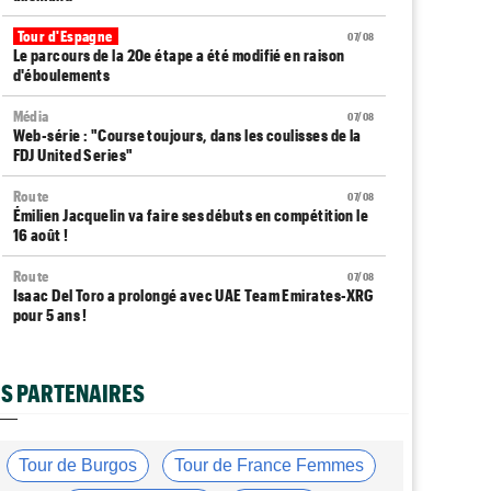
Tour d'Espagne
07/08
Le parcours de la 20e étape a été modifié en raison
d'éboulements
Média
07/08
Web-série : "Course toujours, dans les coulisses de la
FDJ United Series"
Route
07/08
Émilien Jacquelin va faire ses débuts en compétition le
16 août !
Route
07/08
Isaac Del Toro a prolongé avec UAE Team Emirates-XRG
pour 5 ans !
Route
07/08
Gesink : "Quand je suis passé pro, le dopage était
S PARTENAIRES
monnaie courante"
Transfert
07/08
Le Mercato vélo est ouvert... toutes les dernières infos
Tour de Burgos
Tour de France Femmes
et rumeurs