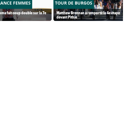
RANCE FEMMES
TOUR DE BURGOS
ma fait coup double sur la 7e
Matthew Brennan a remporté la 4e étape
devant Pithie