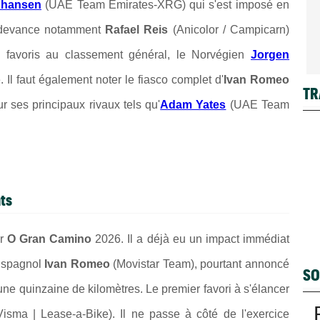
ohansen
(UAE Team Emirates-XRG) qui s'est imposé en
il devance notamment
Rafael Reis
(Anicolor / Campicarn)
 favoris au classement général, le Norvégien
Jorgen
 Il faut également noter le fiasco complet d'
Ivan Romeo
TR
 ses principaux rivaux tels qu'
Adam Yates
(UAE Team
nts
ur
O Gran Camino
2026. Il a déjà eu un impact immédiat
'Espagnol
Ivan Romeo
(Movistar Team), pourtant annoncé
SO
une quinzaine de kilomètres. Le premier favori à s'élancer
sma | Lease-a-Bike). Il ne passe à côté de l'exercice