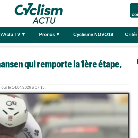
CO
►
►
m'Actu TV
Pronos
Cyclisme NOVO19
Crité
hansen qui remporte la 1ère étape,
 jour le 14/04/2026 à 17:15.