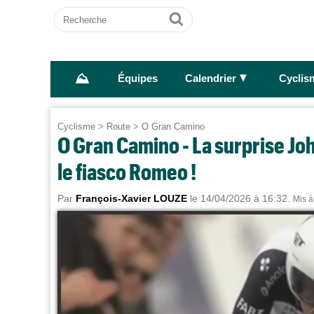
Recherche
Ok
⛰
►
Équipes
Calendrier
Cyclis
Cyclisme
>
Route
>
O Gran Camino
O Gran Camino - La surprise Jo
le fiasco Romeo !
Par
François-Xavier LOUZE
le 14/04/2026 à 16:32.
Mis à