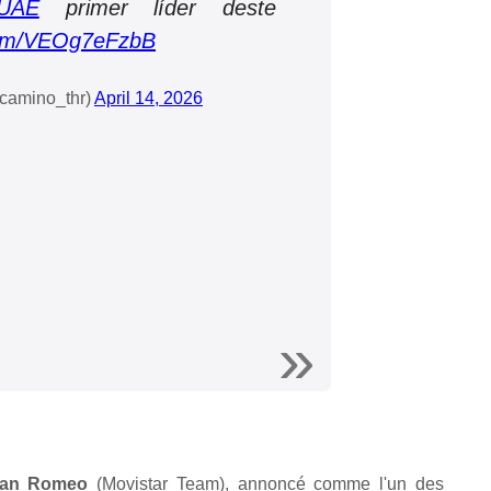
sUAE
primer líder deste
.com/VEOg7eFzbB
camino_thr)
April 14, 2026
van Romeo
(Movistar Team), annoncé comme l'un des