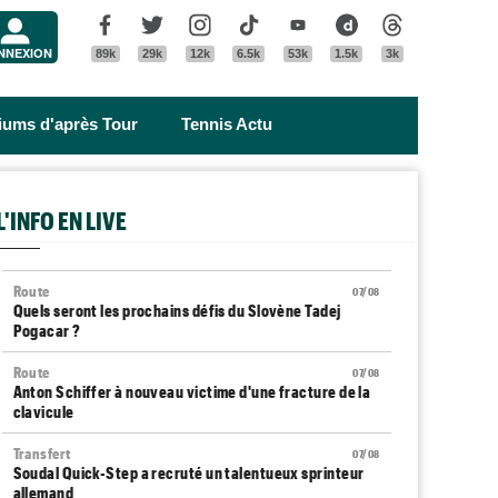
Menu
Facebook
Twitter
Instagram
Tik Tok
Youtube
Dailymotion
Threads
NNEXION
89k
29k
12k
6.5k
53k
1.5k
3k
riums d'après Tour
Tennis Actu
L'INFO EN LIVE
Route
07/08
Quels seront les prochains défis du Slovène Tadej
Pogacar ?
Route
07/08
Anton Schiffer à nouveau victime d'une fracture de la
clavicule
Transfert
07/08
Soudal Quick-Step a recruté un talentueux sprinteur
allemand