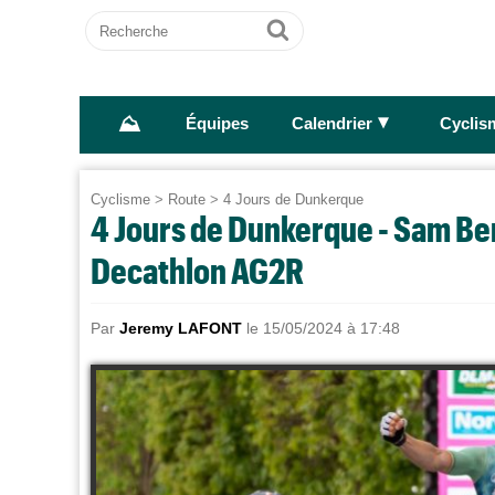
Recherche
Ok
⛰
►
Équipes
Calendrier
Cyclis
Cyclisme
>
Route
>
4 Jours de Dunkerque
4 Jours de Dunkerque - Sam Ben
Decathlon AG2R
Par
Jeremy LAFONT
le 15/05/2024 à 17:48