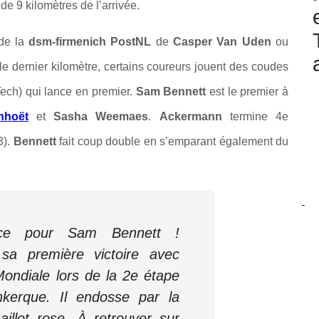
e 9 kilomètres de l’arrivée.
 de la
dsm-firmenich PostNL
de
Casper Van Uden
ou
e dernier kilomètre, certains coureurs jouent des coudes
Tech) qui lance en premier.
Sam Bennett
est le premier à
nhoët
et
Sasha Weemaes
.
Ackermann
termine 4e
3).
Bennett
fait coup double en s’emparant également du
-
ce pour Sam Bennett !
 sa première victoire avec
ndiale lors de la 2e étape
kerque. Il endosse par la
llot rose. À retrouver sur