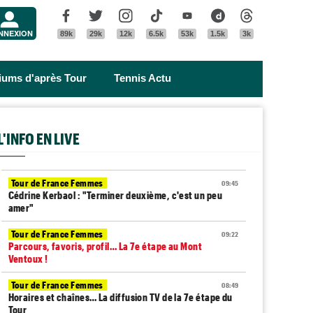
Menu
Facebook
Twitter
Instagram
Tik Tok
Youtube
Dailymotion
Threads
NNEXION
89k
29k
12k
6.5k
53k
1.5k
3k
riums d'après Tour
Tennis Actu
L'INFO EN LIVE
Tour de France Femmes
09:45
Cédrine Kerbaol : "Terminer deuxième, c'est un peu
amer"
Tour de France Femmes
09:22
Parcours, favoris, profil… La 7e étape au Mont
Ventoux !
Tour de France Femmes
08:49
Horaires et chaînes… La diffusion TV de la 7e étape du
Tour