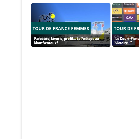
TOUR DE FRANCE FEMMES
TOUR DE F
Parcours, favoris, profil… La 7e étape au
Le Court-Piena
Mont Ventoux !
victoire..."