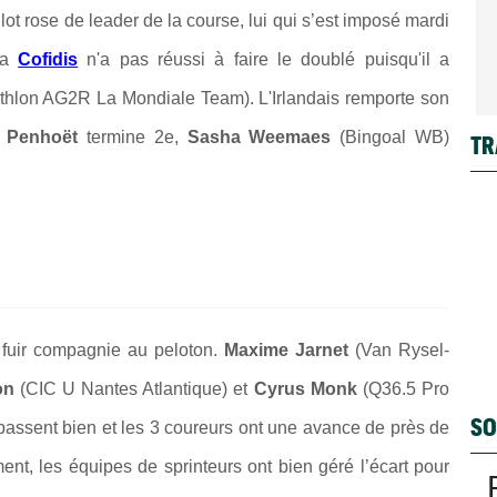
llot rose de leader de la course, lui qui s’est imposé mardi
 la
Cofidis
n'a pas réussi à faire le doublé puisqu'il a
hlon AG2R La Mondiale Team). L'Irlandais remporte son
 Penhoët
termine 2e,
Sasha Weemaes
(Bingoal WB)
TR
 fuir compagnie au peloton.
Maxime Jarnet
(Van Rysel-
on
(CIC U Nantes Atlantique) et
Cyrus Monk
(Q36.5 Pro
SO
 passent bien et les 3 coureurs ont une avance de près de
nt, les équipes de sprinteurs ont bien géré l’écart pour