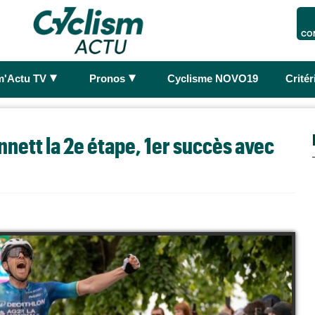
CO
►
►
m'Actu TV
Pronos
Cyclisme NOVO19
Crité
nett la 2e étape, 1er succès avec