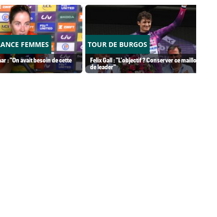
RANCE FEMMES
TOUR DE BURGOS
ar : "On avait besoin de cette
Felix Gall : "L'objectif ? Conserver ce maillot
de leader"