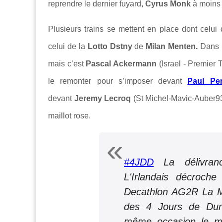
reprendre le dernier fuyard,
Cyrus Monk
à moins d
Plusieurs trains se mettent en place dont celui
celui de la
Lotto Dstny
de
Milan Menten.
Dans l
mais c’est
Pascal Ackermann
(Israel - Premier 
le remonter pour s’imposer devant
Paul Pe
devant
Jeremy Lecroq
(St Michel-Mavic-Auber9
maillot rose.
#4JDD
La délivran
L'Irlandais décroche
Decathlon AG2R La Mo
des 4 Jours de Dun
même occasion le mai