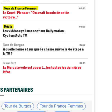
Tour de France Femmes
08:33
Le Court-Pienaar : "On avait besoin de cette
victoire..."
Média
08:25
Les vidéos cyclisme sont sur Dailymotion :
Cyclism'Actu TV
Tour de Burgos
07:56
A quelle heure et sur quelle chaîne suivre la 4e étape à
la TV ?
Transfert
07:43
Le Mercato vélo est ouvert... les toutes les dernières
infos
Route
07:33
L'une des plus anciennes équipes du peloton va
S PARTENAIRES
disparaître en 2027
Tour de Pologne
07:10
Diffusion TV... quelle heure et quelle chaîne la 5e étape
Tour de Burgos
Tour de France Femmes
?