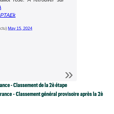
A
XLPTAEk
ctu)
May 15, 2024
rance - Classement de la 2è étape
rance - Classement général provisoire après la 2è