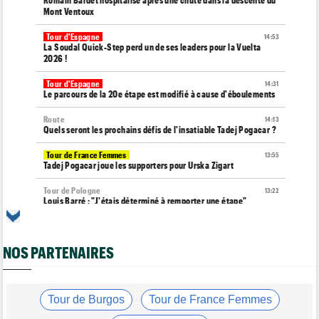
Mont Ventoux
Tour d'Espagne
14:53
La Soudal Quick-Step perd un de ses leaders pour la Vuelta
2026 !
Tour d'Espagne
14:31
Le parcours de la 20e étape est modifié à cause d'éboulements
Route
14:13
Quels seront les prochains défis de l'insatiable Tadej Pogacar ?
Tour de France Femmes
13:55
Tadej Pogacar joue les supporters pour Urska Zigart
Tour de Pologne
13:22
Louis Barré : "J'étais déterminé à remporter une étape"
Tour de France Femmes
13:04
Loes Adegeest : "On essaiera encore..."
NOS PARTENAIRES
Tour de France Femmes
12:58
La 9e et dernière étape à Nice... Vollering ou Niewiadoma ?
Tour de France Femmes
Tour de Burgos
Tour de France Femmes
12:54
Puck Pieterse : "Je ne sais pas à quoi m'attendre"