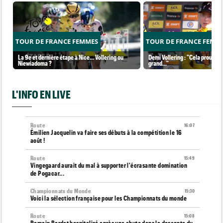
TOUR DE FRANCE FEMMES
TOUR DE FRANCE FEMM
La 9e et dernière étape à Nice... Vollering ou
Demi Vollering : "Cela prouve q
Niewiadoma ?
grand..."
L'INFO EN LIVE
Route
16:07
Émilien Jacquelin va faire ses débuts à la compétition le 16
août !
Route
15:49
Vingegaard aurait du mal à supporter l'écrasante domination
de Pogacar...
Championnats du Monde
15:30
Voici la sélection française pour les Championnats du monde
Route
15:08
Romain Bardet hospitalisé après une chute dans la descente du