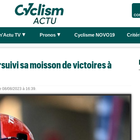
CO
►
►
m'Actu TV
Pronos
Cyclisme NOVO19
Crité
rsuivi sa moisson de victoires à
le 08/08/2023 à 16:39.