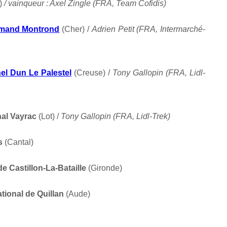
n)
/ vainqueur : Axel Zingle (FRA, Team Cofidis)
-Amand Montrond
(Cher)
/
Adrien Petit (FRA, Intermarché-
nel Dun Le Palestel
(Creuse) /
Tony Gallopin (FRA, Lidl-
onal Vayrac
(Lot) /
Tony Gallopin (FRA, Lidl-Trek)
es
(Cantal)
de Castillon-La-Bataille
(Gironde)
ational de Quillan
(Aude)