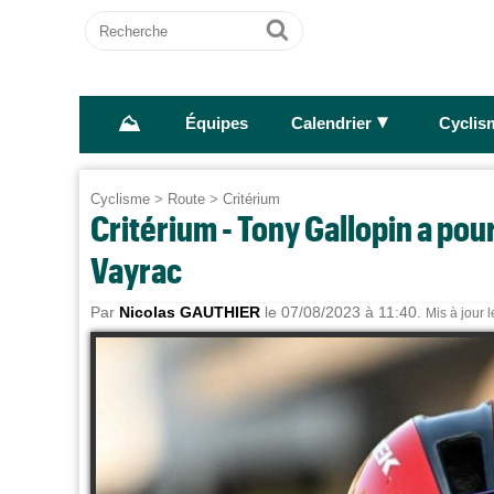
Recherche
Ok
⛰
►
Équipes
Calendrier
Cyclis
Cyclisme
>
Route
>
Critérium
Critérium - Tony Gallopin a pou
Vayrac
Par
Nicolas GAUTHIER
le 07/08/2023 à 11:40.
Mis à jour 