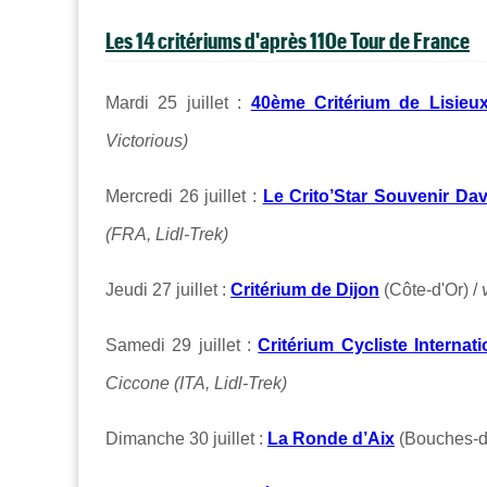
Les 14 critériums d'après 110e Tour de France
Mardi 25 juillet :
40ème Critérium de Lisieu
Victorious)
Mercredi 26 juillet :
Le Crito’Star Souvenir Dav
(FRA, Lidl-Trek)
Jeudi 27 juillet :
Critérium de Dijon
(Côte-d'Or) /
v
Samedi 29 juillet :
Critérium Cycliste Interna
Ciccone (ITA, Lidl-Trek)
Dimanche 30 juillet :
La Ronde d’Aix
(Bouches-d