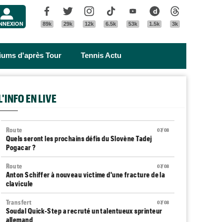
Menu
Facebook
Twitter
Instagram
Tik Tok
Youtube
Dailymotion
Threads
NNEXION
89k
29k
12k
6.5k
53k
1.5k
3k
riums d'après Tour
Tennis Actu
L'INFO EN LIVE
Route
07/08
Quels seront les prochains défis du Slovène Tadej
Pogacar ?
Route
07/08
Anton Schiffer à nouveau victime d'une fracture de la
clavicule
Transfert
07/08
Soudal Quick-Step a recruté un talentueux sprinteur
allemand