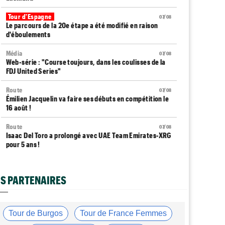
Tour d'Espagne
07/08
Le parcours de la 20e étape a été modifié en raison
d'éboulements
Média
07/08
Web-série : "Course toujours, dans les coulisses de la
FDJ United Series"
Route
07/08
Émilien Jacquelin va faire ses débuts en compétition le
16 août !
Route
07/08
Isaac Del Toro a prolongé avec UAE Team Emirates-XRG
pour 5 ans !
Route
07/08
Gesink : "Quand je suis passé pro, le dopage était
S PARTENAIRES
monnaie courante"
Transfert
07/08
Le Mercato vélo est ouvert... toutes les dernières infos
Tour de Burgos
Tour de France Femmes
et rumeurs