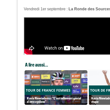
Vendredi 1er septembre :
La Ronde des Source
A lire aussi...
TOUR DE FRANCE FEMMES
TOUR DE F
Kasia Niewiadoma : "C'est tellement génial
Kasia Niewiado
d'être cycliste"
étape