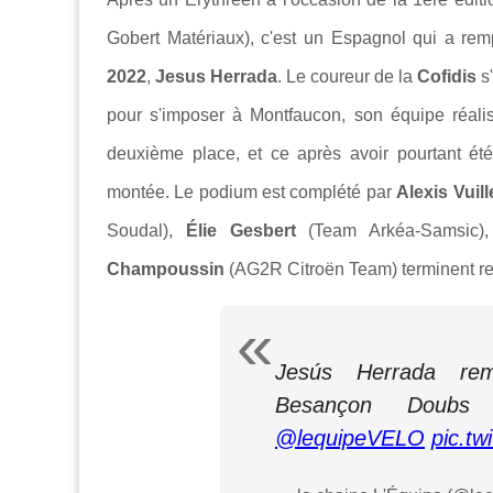
Gobert Matériaux), c'est un Espagnol qui a re
2022
,
Jesus Herrada
. Le coureur de la
Cofidis
s'
pour s'imposer à Montfaucon, son équipe réal
deuxième place, et ce après avoir pourtant ét
montée. Le podium est complété par
Alexis Vuil
Soudal),
Élie Gesbert
(Team Arkéa-Samsic)
Champoussin
(AG2R Citroën Team) terminent re
Jesús Herrada rem
Besançon Dou
@lequipeVELO
pic.tw