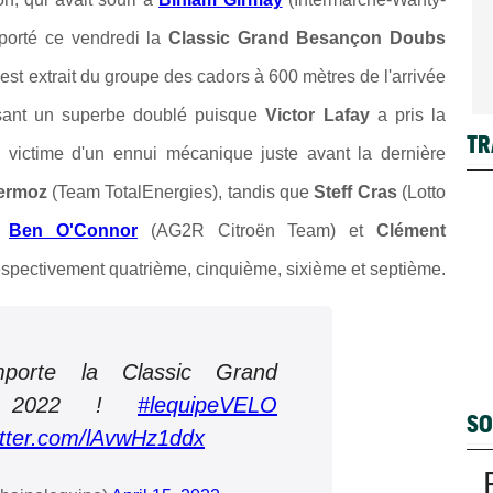
mporté ce vendredi la
Classic Grand Besançon Doubs
est extrait du groupe des cadors à 600 mètres de l'arrivée
isant un superbe doublé puisque
Victor Lafay
a pris la
TR
é victime d'un ennui mécanique juste avant la dernière
lermoz
(Team TotalEnergies), tandis que
Steff Cras
(Lotto
,
Ben O'Connor
(AG2R Citroën Team) et
Clément
spectivement quatrième, cinquième, sixième et septième.
porte la Classic Grand
bs 2022 !
#lequipeVELO
SO
itter.com/lAvwHz1ddx