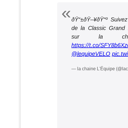
ðŸ“±ðŸ–¥ðŸ“º Suivez 
de la Classic Grand
sur la cha
https://t.co/SFY8b6X
@lequipeVELO
pic.tw
— la chaine L'Équipe (@la