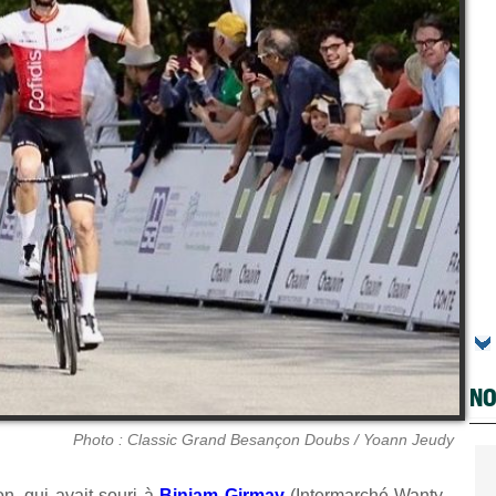
NO
Photo : Classic Grand Besançon Doubs / Yoann Jeudy
on, qui avait souri à
Biniam Girmay
(Intermarché-Wanty-