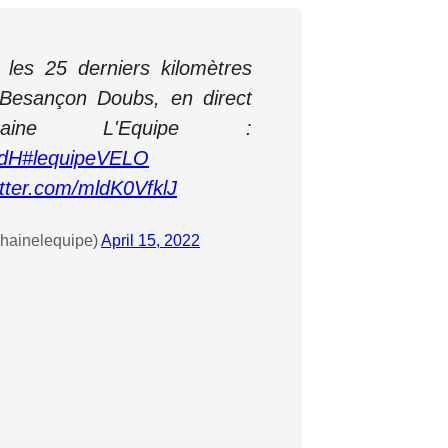
les 25 derniers kilomètres
 Besançon Doubs, en direct
ine L'Equipe :
zdH
#lequipeVELO
itter.com/mldK0VfklJ
chainelequipe)
April 15, 2022