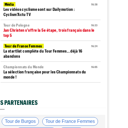
Média
16:38
Les vidéos cyclisme sont sur Dailymotion :
Cyclism'Actu TV
Tour de Pologne
16:33
Jan Christen s'offre la 5e étape, trois français dans le
top 5
Tour de France Femmes
16:24
La startlist complète du Tour Femmes... déjà 16
abandons
Championnats du Monde
16:05
La sélection française pour les Championnats du
monde !
Transfert
15:47
Joe Blackmore devrait rejoindre une grosse équipe
WorldTour
S PARTENAIRES
Route
15:19
Émilien Jacquelin va faire ses débuts sur la
Polynormande, le 16 août !
Tour de Burgos
Tour de France Femmes