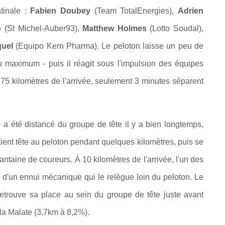
atinale :
Fabien Doubey
(Team TotalEnergies),
Adrien
o
(St Michel-Auber93),
Matthew Holmes
(Lotto Soudal),
quel
(Equipo Kern Pharma). Le peloton laisse un peu de
 maximum - puis il réagit sous l'impulsion des équipes
à 75 kilomètres de l'arrivée, seulement 3 minutes séparent
e
a été distancé du groupe de tête il y a bien longtemps,
l tient tête au peloton pendant quelques kilomètres, puis se
ntaine de coureurs. À 10 kilomètres de l'arrivée, l'un des
e d'un ennui mécanique qui le relègue loin du peloton. Le
etrouve sa place au sein du groupe de tête juste avant
la Malate (
3,7km à 8,2%).