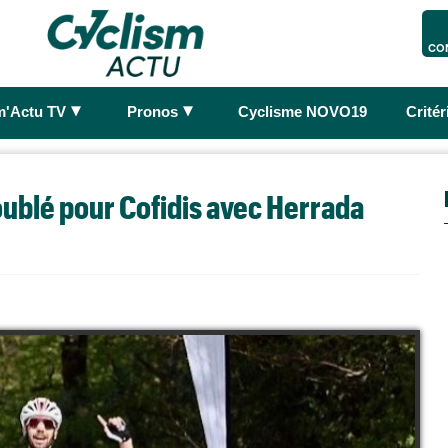
CO
►
►
m'Actu TV
Pronos
Cyclisme NOVO19
Crité
ublé pour Cofidis avec Herrada