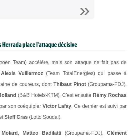
s Herrada place l'attaque décisive
oën Team) accélère, mais son attaque ne fait pas de
t
Alexis Vuillermoz
(Team TotalEnergies) qui passe à
gtaine de coureurs, dont
Thibaut Pinot
(Groupama-FDJ),
Rolland
(B&B Hotels-KTM). C'est ensuite
Rémy Rochas
 par son coéquipier
Victor Lafay
. Ce dernier est suivi par
et
Steff Cras
(Lotto Soudal).
 Molard
,
Matteo Badilatti
(Groupama-FDJ),
Clément