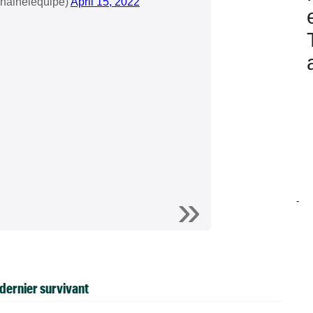
chainelequipe)
April 15, 2022
-
 dernier survivant