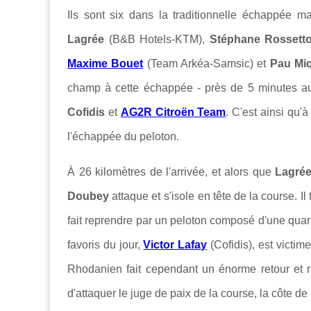
Ils sont six dans la traditionnelle échappée m
Lagrée
(B&B Hotels-KTM),
Stéphane Rossett
Maxime Bouet
(Team Arkéa-Samsic) et
Pau Mi
champ à cette échappée - près de 5 minutes au
Cofidis
et
AG2R Citroën Team
. C'est ainsi qu'
l'échappée du peloton.
À 26 kilomètres de l'arrivée, et alors que
Lagré
Doubey
attaque et s'isole en tête de la course. I
fait reprendre par un peloton composé d'une quara
favoris du jour,
Victor Lafay
(Cofidis), est victim
Rhodanien fait cependant un énorme retour et r
d'attaquer le juge de paix de la course, la côte de 