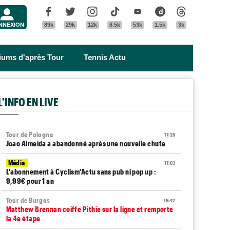
Menu
Facebook
Twitter
Instagram
Tik Tok
Youtube
Dailymotion
Threads
NNEXION
89k
29k
12k
6.5k
53k
1.5k
3k
riums d'après Tour
Tennis Actu
L'INFO EN LIVE
Tour de Pologne
17:28
Joao Almeida a abandonné après une nouvelle chute
Média
17:03
L'abonnement à Cyclism'Actu sans pub ni pop up :
9,99€ pour 1 an
Tour de Burgos
16:42
Matthew Brennan coiffe Pithie sur la ligne et remporte
la 4e étape