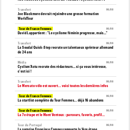
Transfert
06/08
Joe Blackmore devrait rejoindre une grosse formation
WorldTour
Tour de France Femmes
06/08
David Lappartient : "Le cyclisme féminin progresse, mais…"
Transfert
06/08
La Soudal Quick-Step recrute un talentueux sprinteur allemand
de 24 ans
Média
06/08
Cyclism’Actu recrute des rédacteurs… si ça vous intéresse,
c'est ici !
Transfert
06/08
Le Mercato vélo est ouvert... voici toutes les dernières infos
Tour de France Femmes
06/08
La startlist complète du Tour Femmes... déjà 16 abandons
Tour de France Femmes
06/08
La 7e étape et le Mont Ventoux : parcours, favoris, profil…
Tour du Portugal
06/08
La surprise Francisco Campos remporte la 1ère étape