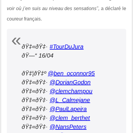
voir où j’en suis au niveau des sensations",
a déclaré le
coureur français.
ðŸ‡«ðŸ‡·
#TourDuJura
ðŸ—“ 16/04
ðŸ‡¦ðŸ‡º
@ben_oconnor95
ðŸ‡«ðŸ‡·
@DorianGodon
ðŸ‡«ðŸ‡·
@clemchampou
ðŸ‡«ðŸ‡·
@L_Calmejane
ðŸ‡«ðŸ‡·
@PaulLapeira
ðŸ‡«ðŸ‡·
@clem_berthet
ðŸ‡«ðŸ‡·
@NansPeters