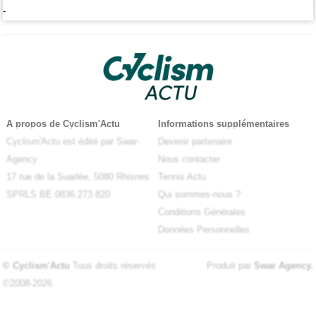
-
A propos de Cyclism'Actu
Informations supplémentaires
Cyclism'Actu est édité par Swar-
Devenir partenaire
Agency
Nous contacter
17 rue de la Suarlée, 5080 Rhisnes
Tennis Actu
SPRLS BE 0836.273.820
Qui sommes-nous ?
Conditions Générales
Données Personnelles
© Cyclism'Actu
Tous droits réservés
Produit par
Swar Agency
.
©2008-2026