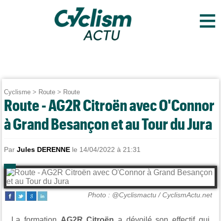
≡
Cyclisme
>
Route
>
Route
Route - AG2R Citroën avec O'Connor
à Grand Besançon et au Tour du Jura
Par
Jules DERENNE
le 14/04/2022 à 21:31
Photo : @Cyclismactu / CyclismActu.net
La formation
AG2R Citroën
a dévoilé son effectif qui