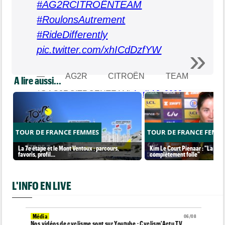
#AG2RCITROËNTEAM
#RoulonsAutrement
#RideDifferently
pic.twitter.com/xhICdDzfYW
— AG2R CITROËN TEAM
A lire aussi...
(@AG2RCITROENTEAM)
April 13, 2022
TOUR DE FRANCE FEMMES
TOUR DE FRANCE FEMM
La 7e étape et le Mont Ventoux : parcours,
Kim Le Court Pienaar : "La cour
favoris, profil…
complètement folle"
L'INFO EN LIVE
Média
06/08
Nos vidéos de cyclisme sont sur Youtube : Cyclism'Actu TV