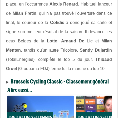
place, en l'occurrence
Alexis Renard
. Habituel lanceur
de
Milan Fretin
, qui n'a pas trouvé l'ouverture dans ce
final, le coureur de la
Cofidis
a donc joué sa carte et
signe son meilleur résultat de la saison. Il devance les
deux Belges de la
Lotto
,
Arnaud De Lie
et
Milan
Menten
, tandis qu'un autre Tricolore,
Sandy Dujardin
(TotalEnergies), complète le top 5 du jour.
Thibaud
Gruel
(Groupama-FDJ) ferme lui la marche du top 10.
Brussels Cycling Classic - Classement général
A lire aussi...
TOUR DE FRANCE FEMMES
TOUR DE FRANCE FEMM