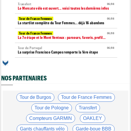
Transfert
06/08
Le Mercato vélo est ouvert... voici toutes les dernières infos
Tour de France Femmes
06/08
La startlist complète du Tour Femmes... déjà 16 abandons
Tour de France Femmes
06/08
La 7e étape et le Mont Ventoux : parcours, favoris, profil…
Tour du Portugal
06/08
La surprise Francisco Campos remporte la 1ère étape
Tour de Pologne
06/08
Bart Lemmen : "J'attendais cette 1ère victoire depuis
longtemps"
NOS PARTENAIRES
Tour de France Femmes
06/08
Marlen Reusser : "Le Mont Ventoux... on verra"
Tour de France Femmes
Tour de Burgos
Tour de France Femmes
06/08
Kim Le Court Pienaar : "La course a été complètement folle"
Tour de Pologne
Transfert
Route
06/08
Isaac Del Toro prolonge avec UAE Team Emirates-XRG jusqu'en
Compteurs GARMIN
OAKLEY
2031
Gants chauffants vélo
Garde-boue BBB
Tour de Burgos
06/08