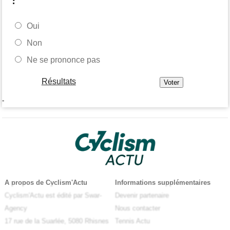
Oui
Non
Ne se prononce pas
Résultats
-
A propos de Cyclism'Actu
Informations supplémentaires
Cyclism'Actu est édité par Swar-
Devenir partenaire
Agency
Nous contacter
17 rue de la Suarlée, 5080 Rhisnes
Tennis Actu