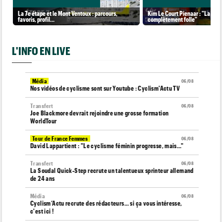
La 7e étape et le Mont Ventoux : parcours,
Kim Le Court Pienaar : "La cour
favoris, profil…
complètement folle"
L'INFO EN LIVE
Média
06/08
Nos vidéos de cyclisme sont sur Youtube : Cyclism'Actu TV
Transfert
06/08
Joe Blackmore devrait rejoindre une grosse formation
WorldTour
Tour de France Femmes
06/08
David Lappartient : "Le cyclisme féminin progresse, mais…"
Transfert
06/08
La Soudal Quick-Step recrute un talentueux sprinteur allemand
de 24 ans
Média
06/08
Cyclism’Actu recrute des rédacteurs… si ça vous intéresse,
c'est ici !