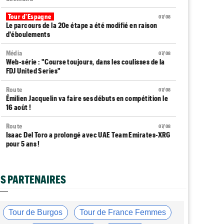
Tour d'Espagne
07/08
Le parcours de la 20e étape a été modifié en raison
d'éboulements
Média
07/08
Web-série : "Course toujours, dans les coulisses de la
FDJ United Series"
Route
07/08
Émilien Jacquelin va faire ses débuts en compétition le
16 août !
Route
07/08
Isaac Del Toro a prolongé avec UAE Team Emirates-XRG
pour 5 ans !
Route
07/08
Gesink : "Quand je suis passé pro, le dopage était
S PARTENAIRES
monnaie courante"
Transfert
07/08
Le Mercato vélo est ouvert... toutes les dernières infos
Tour de Burgos
Tour de France Femmes
et rumeurs