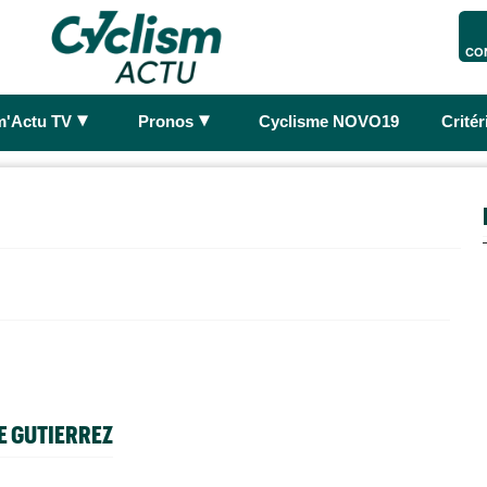
CO
►
►
m'Actu TV
Pronos
Cyclisme NOVO19
Crité
E GUTIERREZ