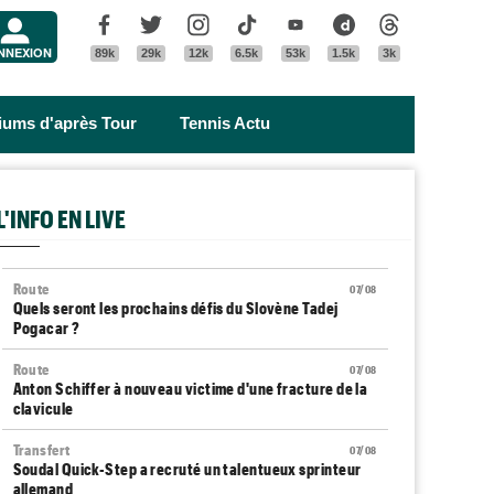
Menu
Facebook
Twitter
Instagram
Tik Tok
Youtube
Dailymotion
Threads
NNEXION
89k
29k
12k
6.5k
53k
1.5k
3k
riums d'après Tour
Tennis Actu
L'INFO EN LIVE
Route
07/08
Quels seront les prochains défis du Slovène Tadej
Pogacar ?
Route
07/08
Anton Schiffer à nouveau victime d'une fracture de la
clavicule
Transfert
07/08
Soudal Quick-Step a recruté un talentueux sprinteur
allemand