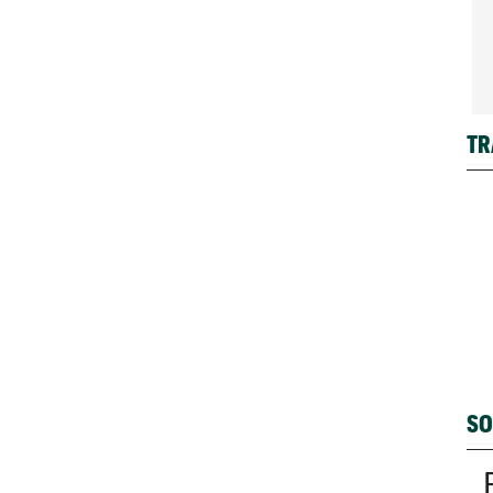
TR
SO