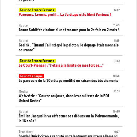
Tour de France Femmes
12:12
Parcours, favoris, profil… La 7e étape et le Mont Ventoux !
Route
11:49
Anton Schiffer victime d'une fracture pour la 2e fois en 2 mois !
Route
11:29
Gesink : "Quand j'ai intégré le peloton, le dopage était monnaie
courante"
Tour de France Femmes
11:12
Le Court-Pienaar : "J’étais à la limite de mes forces..."
Tour d'Espagne
10:56
Le parcours de la 20e étape modifié en raison des éboulements
Média
10:51
Web-série : "Course toujours, dans les coulisses de la FDJ
United Series"
Route
10:45
Émilien Jacquelin va effectuer ses débuts sur la Polynormande,
le 16 août !
Transfert
10:27
Soudal Quick-Step a recruté un talentueux sprinteur allemand