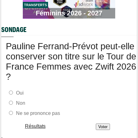
TRANSFERTS
Tour de Pologne
07:10
Féminins 2026 - 2027
Diffusion TV... quelle heure et quelle chaîne la 5e étape ?
Tour de Burgos
07:00
SONDAGE
Felix Gall : "L'objectif ? Conserver ce maillot de leader"
Média
06/08
Pauline Ferrand-Prévot peut-elle
Nos vidéos de cyclisme sont sur Youtube : Cyclism'Actu TV
conserver son titre sur le Tour de
France Femmes avec Zwift 2026
?
Oui
Non
Ne se prononce pas
Résultats
-