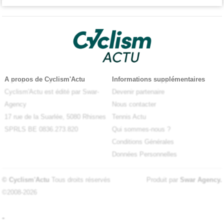
A propos de Cyclism'Actu
Informations supplémentaires
Cyclism'Actu est édité par Swar-
Devenir partenaire
Agency
Nous contacter
17 rue de la Suarlée, 5080 Rhisnes
Tennis Actu
SPRLS BE 0836.273.820
Qui sommes-nous ?
Conditions Générales
Données Personnelles
© Cyclism'Actu
Tous droits réservés
Produit par
Swar Agency
.
©2008-2026
-