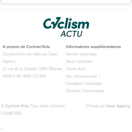
A propos de Cyclism'Actu
Informations supplémentaires
Cyclism'Actu est édité par Swar-
Devenir partenaire
Agency
Nous contacter
17 rue de la Suarlée, 5080 Rhisnes
Tennis Actu
SPRLS BE 0836.273.820
Qui sommes-nous ?
Conditions Générales
Données Personnelles
© Cyclism'Actu
Tous droits réservés
Produit par
Swar Agency
.
©2008-2026
-