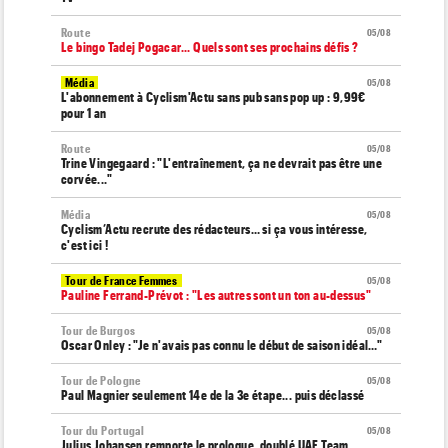
Route
05/08
Le bingo Tadej Pogacar... Quels sont ses prochains défis ?
Média
05/08
L'abonnement à Cyclism'Actu sans pub sans pop up : 9,99€
pour 1 an
Route
05/08
Trine Vingegaard : "L'entraînement, ça ne devrait pas être une
corvée..."
Média
05/08
Cyclism’Actu recrute des rédacteurs… si ça vous intéresse,
c'est ici !
Tour de France Femmes
05/08
Pauline Ferrand-Prévot : "Les autres sont un ton au-dessus"
Tour de Burgos
05/08
Oscar Onley : "Je n'avais pas connu le début de saison idéal…"
Tour de Pologne
05/08
Paul Magnier seulement 14e de la 3e étape... puis déclassé
Tour du Portugal
05/08
Julius Johansen remporte le prologue, doublé UAE Team