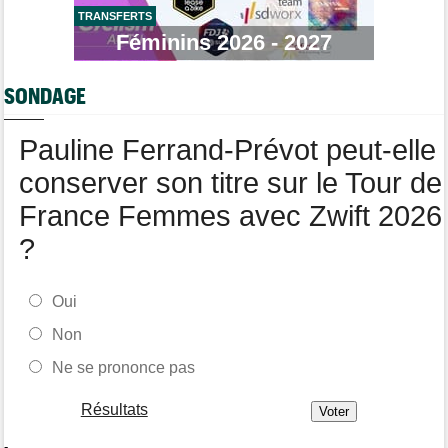
LNC
TRANSFERTS
Féminins 2026 - 2027
Tour de Burgos
05/08
Oscar Onley fait coup double sur la 2e étape
SONDAGE
Route
05/08
Le Belge Toon Aerts, blessé, a mis un terme à sa saison 2026
Pauline Ferrand-Prévot peut-elle
Tour de Pologne
05/08
Jamais 2 sans 3 pour Jonathan Milan, vainqueur de la 3e étape !
conserver son titre sur le Tour de
France Femmes avec Zwift 2026
?
Oui
Non
Ne se prononce pas
Résultats
-