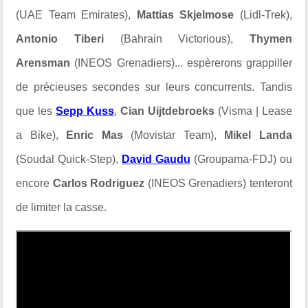
(UAE Team Emirates),
Mattias Skjelmose
(Lidl-Trek),
Antonio Tiberi
(Bahrain Victorious),
Thymen
Arensman
(INEOS Grenadiers)... espèrerons grappiller
de précieuses secondes sur leurs concurrents. Tandis
que les
Sepp Kuss
,
Cian Uijtdebroeks
(Visma | Lease
a Bike),
Enric Mas
(Movistar Team),
Mikel Landa
(Soudal Quick-Step),
David Gaudu
(Groupama-FDJ) ou
encore
Carlos Rodriguez
(INEOS Grenadiers) tenteront
de limiter la casse.