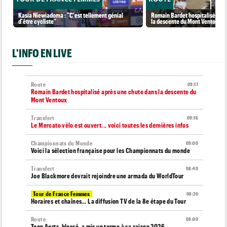
Kasia Niewiadoma : "C'est tellement génial
Romain Bardet hospitalisé apr
d'être cycliste"
la descente du Mont Ventoux
L'INFO EN LIVE
Route
09:17
Romain Bardet hospitalisé après une chute dans la descente du
Mont Ventoux
Transfert
09:16
Le Mercato vélo est ouvert... voici toutes les dernières infos
Championnats du Monde
09:00
Voici la sélection française pour les Championnats du monde
Transfert
08:40
Joe Blackmore devrait rejoindre une armada du WorldTour
Tour de France Femmes
08:20
Horaires et chaînes… La diffusion TV de la 8e étape du Tour
Route
08:00
Toon Aerts, blessé, a mis un terme à sa saison 2026