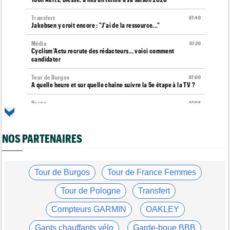
Transfert
07:40
Jakobsen y croit encore : "J'ai de la ressource..."
Média
07:20
Cyclism’Actu recrute des rédacteurs… voici comment
candidater
Tour de Burgos
07:00
A quelle heure et sur quelle chaîne suivre la 5e étape à la TV ?
Route
07/08
Quels seront les prochains défis du Slovène Tadej Pogacar ?
Route
07/08
NOS PARTENAIRES
Anton Schiffer à nouveau victime d'une fracture de la clavicule
Transfert
07/08
Soudal Quick-Step a recruté un talentueux sprinteur allemand
Tour de Burgos
Tour de France Femmes
Tour d'Espagne
07/08
Le parcours de la 20e étape a été modifié en raison
Tour de Pologne
Transfert
d'éboulements
Compteurs GARMIN
OAKLEY
Média
07/08
Web-série : "Course toujours, dans les coulisses de la FDJ
Gants chauffants vélo
Garde-boue BBB
United Series"