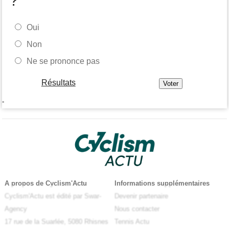
?
Oui
Non
Ne se prononce pas
Résultats
-
A propos de Cyclism'Actu
Informations supplémentaires
Cyclism'Actu est édité par Swar-
Devenir partenaire
Agency
Nous contacter
17 rue de la Suarlée, 5080 Rhisnes
Tennis Actu