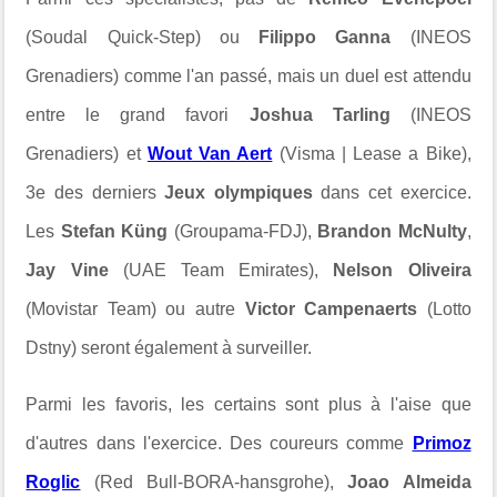
(Soudal Quick-Step) ou
Filippo Ganna
(INEOS
Grenadiers) comme l'an passé, mais un duel est attendu
entre le grand favori
Joshua Tarling
(INEOS
Grenadiers) et
Wout Van Aert
(Visma | Lease a Bike),
3e des derniers
Jeux olympiques
dans cet exercice.
Les
Stefan Küng
(Groupama-FDJ),
Brandon McNulty
,
Jay Vine
(UAE Team Emirates),
Nelson Oliveira
(Movistar Team) ou autre
Victor Campenaerts
(Lotto
Dstny) seront également à surveiller.
Parmi les favoris, les certains sont plus à l'aise que
d'autres dans l'exercice. Des coureurs comme
Primoz
Roglic
(Red Bull-BORA-hansgrohe),
Joao Almeida