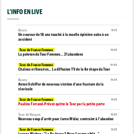
L'INFO EN LIVE
Route
15:22
Un coureur de 16 ans touché à la moelle épinière suite à un
accident
Tour de France Femmes
14:59
La peloton du Tour Femmes... 21 abandons
Tour de France Femmes
14:48
Chaînes et Horaires… La diffusion TV de la 8e étape du Tour
Route
14:34
Anton Schiffer de nouveau victime d'une fracture de la
clavicule
Tour de France Femmes
14:19
Pauline Ferrand-Prévot quitte le Tour par la petite porte
Tour de Burgos
14:05
Nouveau coup d'arrêt pour Jarno Widar, contraint à l'abandon
Tour de France Femmes
13:29
Lorena Wiebes : "La 8e étape ? Nous l'avons ciblé..."