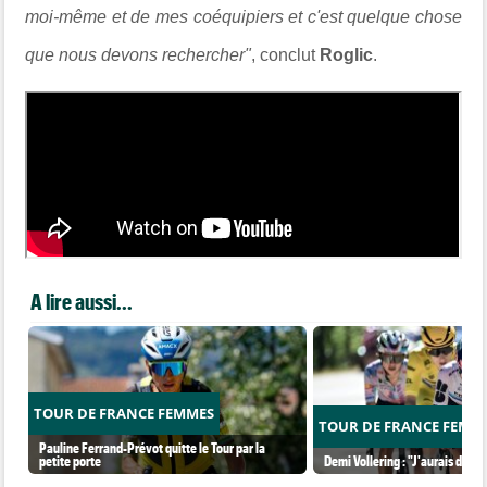
moi-même et de mes coéquipiers et c'est quelque chose
que nous devons rechercher"
, conclut
Roglic
.
A lire aussi...
TOUR DE FRANCE FEMMES
TOUR DE FRANCE FEMM
Pauline Ferrand-Prévot quitte le Tour par la
petite porte
Demi Vollering : "J'aurais dû ess