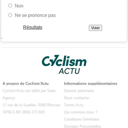
Non
Ne se prononce pas
Résultats
-
A propos de Cyclism'Actu
Informations supplémentaires
Cyclism'Actu est édité par Swar-
Devenir partenaire
Agency
Nous contacter
17 rue de la Suarlée, 5080 Rhisnes
Tennis Actu
SPRLS BE 0836.273.820
Qui sommes-nous ?
Conditions Générales
Données Personnelles