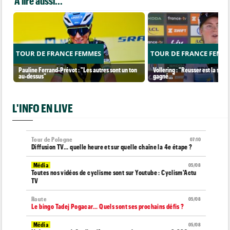
A lire aussi...
TOUR DE FRANCE FEMMES
TOUR DE FRANCE FEMM
Pauline Ferrand-Prévot : "Les autres sont un ton
Vollering : "Reusser est la seul
au-dessus"
gagné..."
L'INFO EN LIVE
Tour de Pologne
07:10
Diffusion TV... quelle heure et sur quelle chaîne la 4e étape ?
Média
05/08
Toutes nos vidéos de cyclisme sont sur Youtube : Cyclism'Actu
TV
Route
05/08
Le bingo Tadej Pogacar... Quels sont ses prochains défis ?
Média
05/08