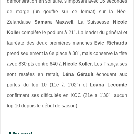
démonstration en solitaire, s'imposant avec 16 secondes
de marge (un gouffre sur ce format) sur la Néo-
Zélandaise
Samara Maxwell
. La Suissesse
Nicole
Koller
complète le podium à 21". La leader du général et
lauréate des deux premières manches
Evie Richards
prend seulement la 6e place à 38", mais conserve la tête
avec 830 pts contre 640 à
Nicole Koller
. Les Françaises
sont restées en retrait,
Léna Gérault
échouant aux
portes du top 10 (11e à 1'02") et
Loana Lecomte
confirmant ses difficultés en XCC (21e à 1'30", aucun
top 10 depuis le début de saison).