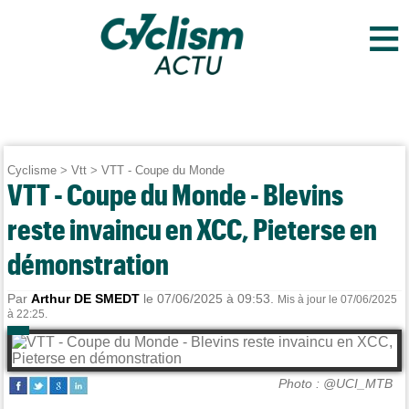
≡
Cyclisme
>
Vtt
>
VTT - Coupe du Monde
VTT - Coupe du Monde - Blevins
reste invaincu en XCC, Pieterse en
démonstration
Par
Arthur DE SMEDT
le 07/06/2025 à 09:53.
Mis à jour le 07/06/2025
à 22:25.
Photo : @UCI_MTB