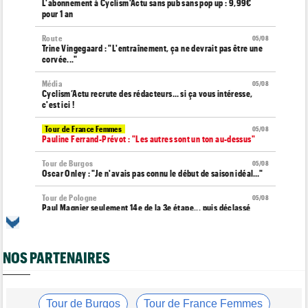
L'abonnement à Cyclism'Actu sans pub sans pop up : 9,99€
pour 1 an
Route
05/08
Trine Vingegaard : "L'entraînement, ça ne devrait pas être une
corvée..."
Média
05/08
Cyclism’Actu recrute des rédacteurs… si ça vous intéresse,
c'est ici !
Tour de France Femmes
05/08
Pauline Ferrand-Prévot : "Les autres sont un ton au-dessus"
Tour de Burgos
05/08
Oscar Onley : "Je n'avais pas connu le début de saison idéal…"
Tour de Pologne
05/08
Paul Magnier seulement 14e de la 3e étape... puis déclassé
Tour du Portugal
05/08
Julius Johansen remporte le prologue, doublé UAE Team
Emirates
NOS PARTENAIRES
Tour de France Femmes
05/08
Marlen Reusser : "C'était différent du Mont Ventoux..."
Tour de Burgos
Tour de France Femmes