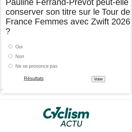
Pauline Ferrand-Prévot peut-elle
Route
05/08
Le Belge Toon Aerts, blessé, a mis un terme à sa saison 2026
conserver son titre sur le Tour de
France Femmes avec Zwift 2026
?
Oui
Non
Ne se prononce pas
Résultats
-