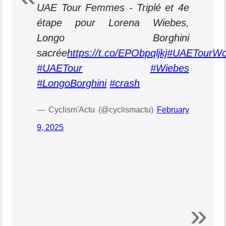
UAE Tour Femmes - Triplé et 4e
étape pour Lorena Wiebes,
Longo Borghini
sacrée
https://t.co/EPObpqljkj
#UAETourW
#UAETour
#Wiebes
#LongoBorghini
#crash
— Cyclism'Actu (@cyclismactu)
February
9, 2025