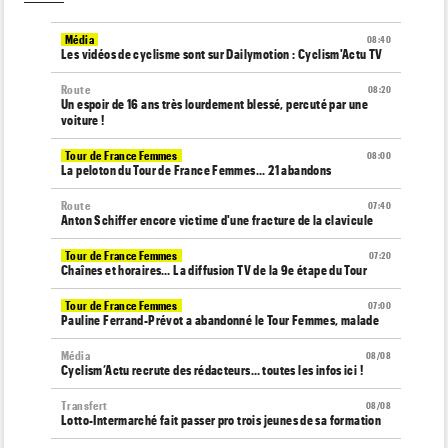
Média
08:40
Les vidéos de cyclisme sont sur Dailymotion : Cyclism'Actu TV
Route
08:20
Un espoir de 16 ans très lourdement blessé, percuté par une
voiture !
Tour de France Femmes
08:00
La peloton du Tour de France Femmes... 21 abandons
Route
07:40
Anton Schiffer encore victime d'une fracture de la clavicule
Tour de France Femmes
07:20
Chaînes et horaires… La diffusion TV de la 9e étape du Tour
Tour de France Femmes
07:00
Pauline Ferrand-Prévot a abandonné le Tour Femmes, malade
Média
08/08
Cyclism’Actu recrute des rédacteurs… toutes les infos ici !
Transfert
08/08
Lotto-Intermarché fait passer pro trois jeunes de sa formation