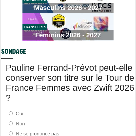
Niedermaier : "J’ai dit à Kasia que ce n’est pas fini"
Masculins 2026 - 2027
Tour de Burgos
08/08
Felix Gall : "Ma 1ère victoire au général : un accomplissement !"
TRANSFERTS
Tour de France Femmes
08/08
Lorena Wiebes : "Je dois encore finir la journée de demain"
Féminins 2026 - 2027
Tour de France Femmes
08/08
Demi Vollering : "Cela prouve que si on rêve en grand..."
SONDAGE
Pauline Ferrand-Prévot peut-elle
conserver son titre sur le Tour de
France Femmes avec Zwift 2026
?
Oui
Non
Ne se prononce pas