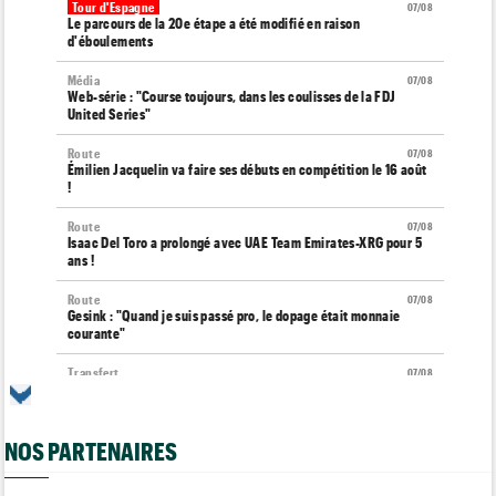
Tour d'Espagne
07/08
Le parcours de la 20e étape a été modifié en raison
d'éboulements
Média
07/08
Web-série : "Course toujours, dans les coulisses de la FDJ
United Series"
Route
07/08
Émilien Jacquelin va faire ses débuts en compétition le 16 août
!
Route
07/08
Isaac Del Toro a prolongé avec UAE Team Emirates-XRG pour 5
ans !
Route
07/08
Gesink : "Quand je suis passé pro, le dopage était monnaie
courante"
Transfert
07/08
Le Mercato vélo est ouvert... toutes les dernières infos et
rumeurs
NOS PARTENAIRES
Transfert
07/08
Lotto-Intermarché fait passer pro trois jeunes de sa formation