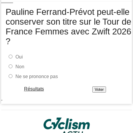
Tour de Pologne
07/08
Pauline Ferrand-Prévot peut-elle
Joao Almeida a abandonné après une nouvelle chute
conserver son titre sur le Tour de
France Femmes avec Zwift 2026
?
Oui
Non
Ne se prononce pas
Résultats
-