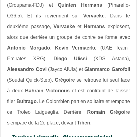
(Groupama-FDJ) et
Quinten Hermans
(Pinarello-
Q36.5). Et ils reviennent sur
Vervaeke
. Dans le
deuxième passage,
Vervaeke
et
Hermans
explosent,
alors que derrière un groupe de contre se forme avec
Antonio Morgado
,
Kevin Vermaerke
(UAE Team
Emirates XRG),
Diego Ulissi
(XDS Astana),
Alessandro Covi
(Jayco AlUla) et
Gianmarco Garofoli
(Soudal Quick-Step).
Grégoire
se retrouve lui seul face
à deux
Bahrain Victorious
et est contraint de laisser
filer
Buitrago
. Le Colombien part en solitaire et remporte
ce Trofeo Laigueglia. Derrière,
Romain Grégoire
s'empare de la 2e place, devant
Tiberi
.