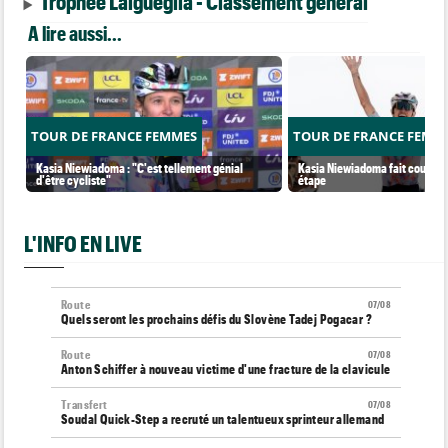
Trophee Laigueglia - Classement général
A lire aussi...
TOUR DE FRANCE FEMMES
TOUR DE FRANCE FEMM
Kasia Niewiadoma : "C'est tellement génial
Kasia Niewiadoma fait coup dou
d'être cycliste"
étape
L'INFO EN LIVE
Route
07/08
Quels seront les prochains défis du Slovène Tadej Pogacar ?
Route
07/08
Anton Schiffer à nouveau victime d'une fracture de la clavicule
Transfert
07/08
Soudal Quick-Step a recruté un talentueux sprinteur allemand