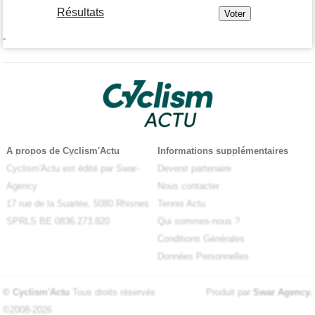
Résultats
-
A propos de Cyclism'Actu
Informations supplémentaires
Cyclism'Actu est édité par Swar-
Devenir partenaire
Agency
Nous contacter
17 rue de la Suarlée, 5080 Rhisnes
Tennis Actu
SPRLS BE 0836.273.820
Qui sommes-nous ?
Conditions Générales
Données Personnelles
© Cyclism'Actu
Tous droits réservés
Produit par
Swar Agency
.
©2008-2026