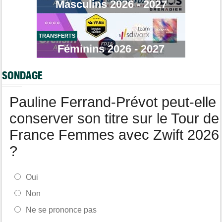
Masculins 2026 - 2027
Championnats du Monde
08/08
La sélection française pour les Championnats du monde
TRANSFERTS
Route
08/08
Romain Bardet hospitalisé après une chute dans la descente du
Féminins 2026 - 2027
Ventoux
Tour de France Femmes
08/08
SONDAGE
Loes Adegeest : "On essaiera encore demain..."
Pauline Ferrand-Prévot peut-elle
conserver son titre sur le Tour de
France Femmes avec Zwift 2026
?
Oui
Non
Ne se prononce pas