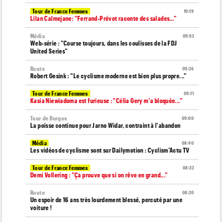
Tour de France Femmes
10:19
Lilan Calmejane: "Ferrand-Prévot raconte des salades…"
Média
09:53
Web-série : "Course toujours, dans les coulisses de la FDJ
United Series"
Route
09:26
Robert Gesink : "Le cyclisme moderne est bien plus propre..."
Tour de France Femmes
09:11
Kasia Niewiadoma est furieuse : "Célia Gery m'a bloquée..."
Tour de Burgos
09:00
La poisse continue pour Jarno Widar, contraint à l'abandon
Média
08:40
Les vidéos de cyclisme sont sur Dailymotion : Cyclism'Actu TV
Tour de France Femmes
08:32
Demi Vollering : "Ça prouve que si on rêve en grand..."
Route
08:20
Un espoir de 16 ans très lourdement blessé, percuté par une
voiture !