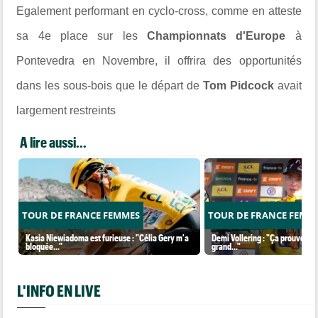
Egalement performant en cyclo-cross, comme en atteste
sa 4e place sur les
Championnats d'Europe
à
Pontevedra en Novembre, il offrira des opportunités
dans les sous-bois que le départ de
Tom Pidcock
avait
largement restreints
A lire aussi...
TOUR DE FRANCE FEMMES
TOUR DE FRANCE FEMM
Kasia Niewiadoma est furieuse : "Célia Gery m'a
Demi Vollering : "Ça prouve que
bloquée..."
grand..."
L'INFO EN LIVE